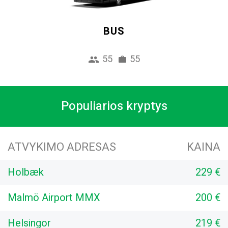
BUS
55
55
Populiarios kryptys
ATVYKIMO ADRESAS
KAINA
Holbæk
229 €
Malmö Airport MMX
200 €
Helsingor
219 €