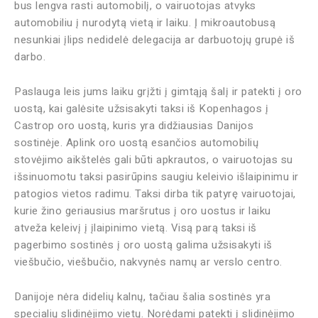
bus lengva rasti automobilį, o vairuotojas atvyks
automobiliu į nurodytą vietą ir laiku. Į mikroautobusą
nesunkiai įlips nedidelė delegacija ar darbuotojų grupė iš
darbo.
Paslauga leis jums laiku grįžti į gimtąją šalį ir patekti į oro
uostą, kai galėsite užsisakyti taksi iš Kopenhagos į
Castrop oro uostą, kuris yra didžiausias Danijos
sostinėje. Aplink oro uostą esančios automobilių
stovėjimo aikštelės gali būti apkrautos, o vairuotojas su
išsinuomotu taksi pasirūpins saugiu keleivio išlaipinimu ir
patogios vietos radimu. Taksi dirba tik patyrę vairuotojai,
kurie žino geriausius maršrutus į oro uostus ir laiku
atveža keleivį į įlaipinimo vietą. Visą parą taksi iš
pagerbimo sostinės į oro uostą galima užsisakyti iš
viešbučio, viešbučio, nakvynės namų ar verslo centro.
Danijoje nėra didelių kalnų, tačiau šalia sostinės yra
specialių slidinėjimo vietų. Norėdami patekti į slidinėjimo