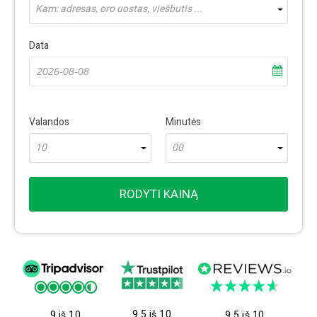
Kam: adresas, oro uostas, viešbutis ...
Data
Valandos
Minutės
10
00
RODYTI KAINĄ
9.5 iš 10
9 iš 10
9.5 iš 10