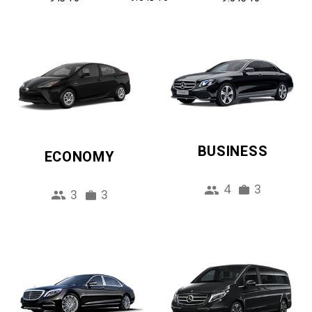
BUSINESS
ECONOMY
4
3
3
3