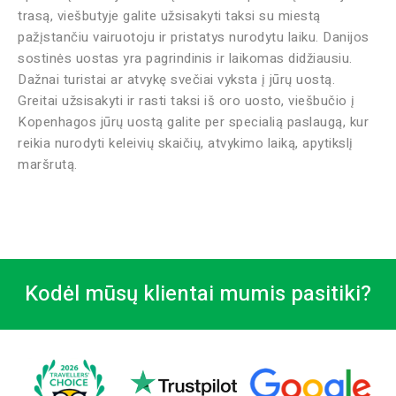
trasą, viešbutyje galite užsisakyti taksi su miestą
pažįstančiu vairuotoju ir pristatys nurodytu laiku. Danijos
sostinės uostas yra pagrindinis ir laikomas didžiausiu.
Dažnai turistai ar atvykę svečiai vyksta į jūrų uostą.
Greitai užsisakyti ir rasti taksi iš oro uosto, viešbučio į
Kopenhagos jūrų uostą galite per specialią paslaugą, kur
reikia nurodyti keleivių skaičių, atvykimo laiką, apytikslį
maršrutą.
Kodėl mūsų klientai mumis pasitiki?