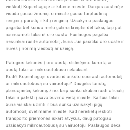
viešbutį Kopenhagoje ar kitame mieste. Danijos sostinėje
visada gausu žmonių, o mieste gausu tarptautinių
renginių, parodų ir kitų renginių. Užsakymo paslaugos
pagalba bet kuriuo metu galima kreiptis dėl taksi, taip pat
išsinuomoti taksi iš oro uosto. Paslaugos pagalba
nesunkiai rasite automobilį, kuris Jus pasitiks oro uoste ir
nuveš į norimą viešbutį ar užeigą.
Patogios kelionės į oro uostą, slidinėjimo kurortą ar
uostą taksi ar mikroautobusu nelaukiant
Kodėl Kopenhagoje svarbu iš anksto susirasti automobilį
ar mikroautobusą su vairuotoju? Daugelis turistų,
planuojančių kelionę, žino, kaip sunku skubiai rasti oficialų
taksi ir patekti į savo buvimo vietą mieste. Kartais taksi
būna visiškai užimti ir bus sunku užsisakyti pigų
automobilį svetimame mieste. Kad nereikėtų ieškoti
transporto priemonės iškart atvykus, daug patogiau
užsisakyti mikroautobusą su vairuotoju. Paslaugos dėka