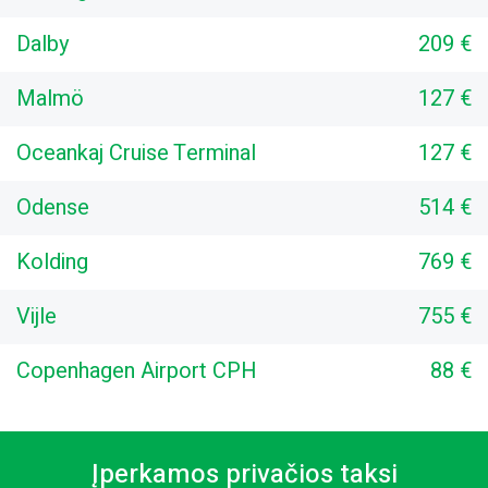
Dalby
209 €
Malmö
127 €
Oceankaj Cruise Terminal
127 €
Odense
514 €
Kolding
769 €
Vijle
755 €
Copenhagen Airport CPH
88 €
Įperkamos privačios taksi