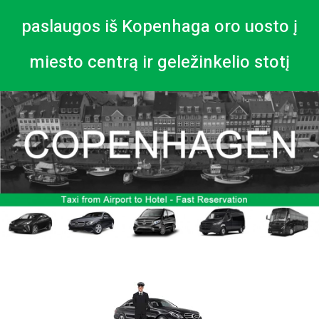
paslaugos iš Kopenhaga oro uosto į
miesto centrą ir geležinkelio stotį