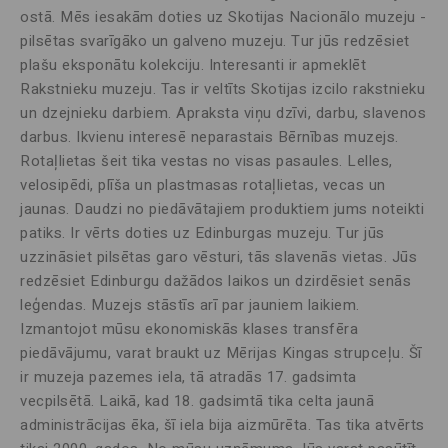
ostā. Mēs iesakām doties uz Skotijas Nacionālo muzeju -
pilsētas svarīgāko un galveno muzeju. Tur jūs redzēsiet
plašu eksponātu kolekciju. Interesanti ir apmeklēt
Rakstnieku muzeju. Tas ir veltīts Skotijas izcilo rakstnieku
un dzejnieku darbiem. Apraksta viņu dzīvi, darbu, slavenos
darbus. Ikvienu interesē neparastais Bērnības muzejs.
Rotaļlietas šeit tika vestas no visas pasaules. Lelles,
velosipēdi, plīša un plastmasas rotaļlietas, vecas un
jaunas. Daudzi no piedāvātajiem produktiem jums noteikti
patiks. Ir vērts doties uz Edinburgas muzeju. Tur jūs
uzzināsiet pilsētas garo vēsturi, tās slavenās vietas. Jūs
redzēsiet Edinburgu dažādos laikos un dzirdēsiet senās
leģendas. Muzejs stāstīs arī par jauniem laikiem.
Izmantojot mūsu ekonomiskās klases transfēra
piedāvājumu, varat braukt uz Mērijas Kingas strupceļu. Šī
ir muzeja pazemes iela, tā atradās 17. gadsimta
vecpilsētā. Laikā, kad 18. gadsimtā tika celta jaunā
administrācijas ēka, šī iela bija aizmūrēta. Tas tika atvērts