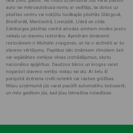
tikai 2000. gados. No mūsu uzņēmuma Jūs varat pasūtīt
auto vai mikroautobusa nomu ar vadītāju, lai dotos uz
pilsētas centru vai nokļūtu tuvākajās pilsētās Glāzgovā,
Bredfordā, Mančestrā, Liverpūlē, Līdsā un citās.
Edinburgas pilsētas centrā atrodas simtiem modes preču
veikalu un slavenu restorānu. Apmēram divdesmit
restorāniem ir Michelin zvaigznes, un tie ir atzīmēti ar šo
slaveno vērtējumu. Papildus labi zināmiem zīmoliem šeit
var iegādāties vietējos vilnas izstrādājumus, skotu
nacionālos apģērbus. Daudzos bāros un krogos varat
nogaršot slaveno vietējo viskiju vai alu. Ar lielu šī
putojošā dzēriena izvēli noteikti var rasties grūtības.
Mūsu uzņēmumā jūs varat pasūtīt automašīnu tiešsaistē,
un mēs gaidīsim jūs, kad jūsu lidmašīna nolaidīsies.