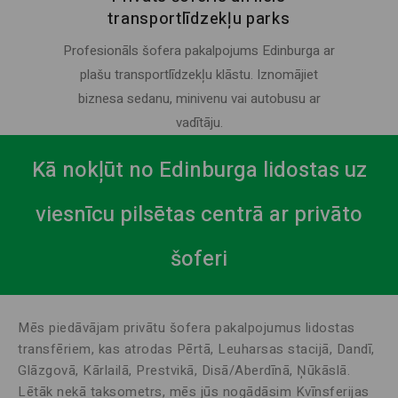
transportlīdzekļu parks
Profesionāls šofera pakalpojums Edinburga ar
plašu transportlīdzekļu klāstu. Iznomājiet
biznesa sedanu, minivenu vai autobusu ar
vadītāju.
Kā nokļūt no Edinburga lidostas uz
viesnīcu pilsētas centrā ar privāto
šoferi
Mēs piedāvājam privātu šofera pakalpojumus lidostas
transfēriem, kas atrodas Pērtā, Leuharsas stacijā, Dandī,
Glāzgovā, Kārlailā, Prestvikā, Disā/Aberdīnā, Ņūkāslā.
Lētāk nekā taksometrs, mēs jūs nogādāsim Kvīnsferijas