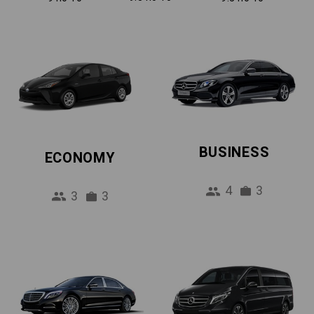
BUSINESS
ECONOMY
4
3
3
3