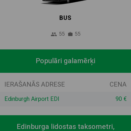
BUS
55
55
Populāri galamērķi
IERAŠANĀS ADRESE
CENA
Edinburgh Airport EDI
90 €
Edinburga lidostas taksometri,