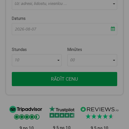
Uz: adresi, lidostu, viesnīcu ...
Datums
Stundas
Minūtes
10
00
RĀDĪT CENU
9.5 no 10
9 no 10
9.5 no 10