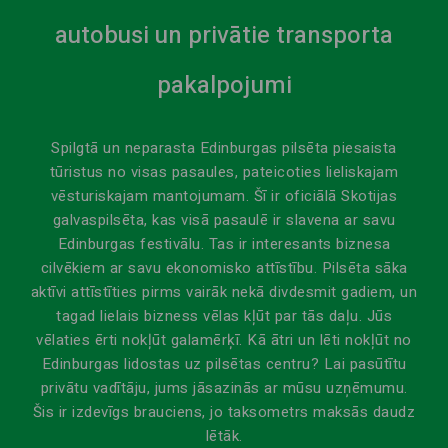
autobusi un privātie transporta
pakalpojumi
Spilgtā un neparasta Edinburgas pilsēta piesaista
tūristus no visas pasaules, pateicoties lieliskajam
vēsturiskajam mantojumam. Šī ir oficiālā Skotijas
galvaspilsēta, kas visā pasaulē ir slavena ar savu
Edinburgas festivālu. Tas ir interesants biznesa
cilvēkiem ar savu ekonomisko attīstību. Pilsēta sāka
aktīvi attīstīties pirms vairāk nekā divdesmit gadiem, un
tagad lielais bizness vēlas kļūt par tās daļu. Jūs
vēlaties ērti nokļūt galamērķī. Kā ātri un lēti nokļūt no
Edinburgas lidostas uz pilsētas centru? Lai pasūtītu
privātu vadītāju, jums jāsazinās ar mūsu uzņēmumu.
Šis ir izdevīgs brauciens, jo taksometrs maksās daudz
lētāk.