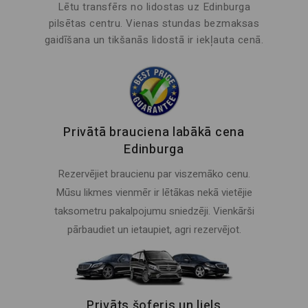
Lētu transfērs no lidostas uz Edinburga
pilsētas centru. Vienas stundas bezmaksas
gaidīšana un tikšanās lidostā ir iekļauta cenā.
Privātā brauciena labākā cena
Edinburga
Rezervējiet braucienu par viszemāko cenu.
Mūsu likmes vienmēr ir lētākas nekā vietējie
taksometru pakalpojumu sniedzēji. Vienkārši
pārbaudiet un ietaupiet, agri rezervējot.
Privāts šoferis un liels