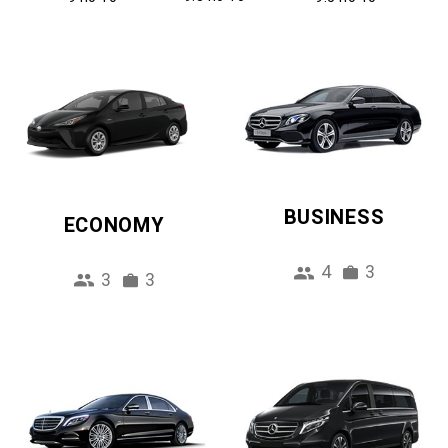
BUSINESS
ECONOMY
4
3
3
3