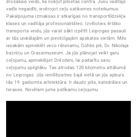
drošākais veids, kā nokļūt pilsētas centrā. Jūsu vadītājs
vadīs negaidīti, ievērojot ceļu satiksmes noteikumus.
Pakalpojuma izmaksas ir atkarīgas no transportlīdzekļa
klases un vadītāja profesionalitātes. Izvēloties ērtāko
transporta veidu, jūs varat sākt izpētīt Leipcigas pasauli
ar tās unikālajām un pievilcīgajām apskates vietām. Mēs
iesakām apmeklēt veco rātsnamu, Gohlis pili, Sv. Nikolaja
baznīcu un Grassimuseum. Ja jūs plānojat veikt garu
ceļojumu, apmeklējiet Drēzdeni, lai padarītu savu
ceļojumu spilgtāku. Tas atrodas 120 kilometru attālumā
no Leipcigas. Jūs iemīlēsieties šajā vietā un jūs apburs
tās 19. gadsimta arhitektūra. Ir daudz pilis, katedrāles un
terases. Novēlam jums patīkamu ceļojumu.