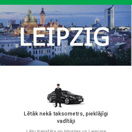
Lētāk nekā taksometrs, pieklājīgi
vadītāji
Lētu transfērs no lidostas uz Leipciga