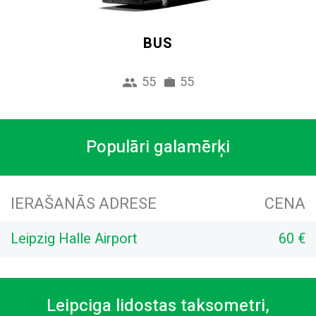
BUS
55
55
Populāri galamērķi
IERAŠANĀS ADRESE
CENA
Leipzig Halle Airport
60 €
Leipciga lidostas taksometri,