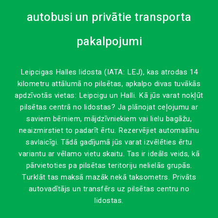
autobusi un privātie transporta
pakalpojumi
Leipcigas Halles lidosta (IATA: LEJ), kas atrodas 14
kilometru attālumā no pilsētas, apkalpo divas tuvākās
apdzīvotās vietas: Leipcigu un Halli. Kā jūs varat nokļūt
pilsētas centrā no lidostas? Ja plānojat ceļojumu ar
saviem bērniem, mājdzīvniekiem vai lielu bagāžu,
neaizmirstiet to padarīt ērtu. Rezervējiet automašīnu
savlaicīgi. Tādā gadījumā jūs varat izvēlēties ērtu
variantu ar vēlamo vietu skaitu. Tas ir ideāls veids, kā
pārvietoties pa pilsētas teritoriju nelielās grupās.
Turklāt tas maksā mazāk nekā taksometrs. Privāts
autovadītājs un transfērs uz pilsētas centru no
lidostas.