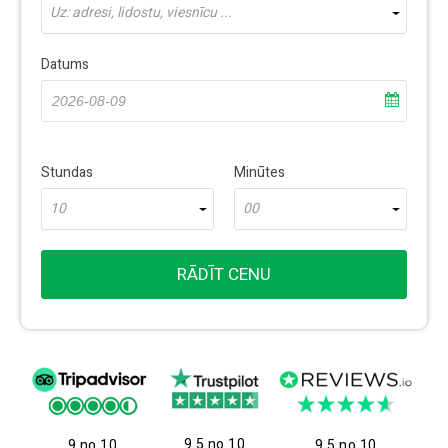
Uz: adresi, lidostu, viesnīcu ...
Datums
Stundas
Minūtes
10
00
RĀDĪT CENU
9.5 no 10
9 no 10
9.5 no 10