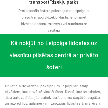
transportlīdzekļu parks
Profesionāls šofera pakalpojums Leipciga ar
plašu transportlīdzekļu klāstu. Iznomājiet
biznesa sedanu, minivenu vai autobusu ar
vadītāju.
Kā nokļūt no Leipciga lidostas uz
viesnīcu pilsētas centrā ar privāto
šoferi
Privātie autovadītāju pakalpojumi ir populāri starp
cilvēkiem, kuri novērtē viņu ērtības. Dienā, kad ierodaties,
jūsu autovadītājs jūs satiek, palīdz jums sagādāt bagāžu
un aizved līdz galamērķim. Lepzigas lidostas transfērs ir