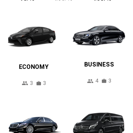
BUSINESS
ECONOMY
4
3
3
3