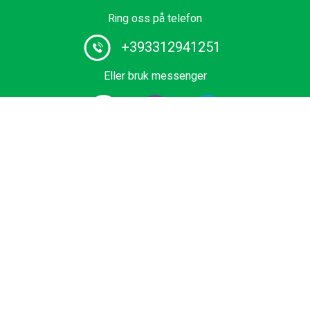
Ring oss på telefon
+393312941251
Eller bruk messenger
# 1 sjåførtjenesteleverandør i Europa. Bestill din Private
overføringer fra flyplass, cruiseterminal, Skiområde eller
sjøsted til beste pris. Økonomi, Business og Premium