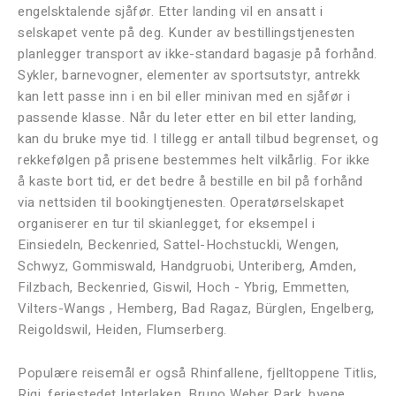
engelsktalende sjåfør. Etter landing vil en ansatt i
selskapet vente på deg. Kunder av bestillingstjenesten
planlegger transport av ikke-standard bagasje på forhånd.
Sykler, barnevogner, elementer av sportsutstyr, antrekk
kan lett passe inn i en bil eller minivan med en sjåfør i
passende klasse. Når du leter etter en bil etter landing,
kan du bruke mye tid. I tillegg er antall tilbud begrenset, og
rekkefølgen på prisene bestemmes helt vilkårlig. For ikke
å kaste bort tid, er det bedre å bestille en bil på forhånd
via nettsiden til bookingtjenesten. Operatørselskapet
organiserer en tur til skianlegget, for eksempel i
Einsiedeln, Beckenried, Sattel-Hochstuckli, Wengen,
Schwyz, Gommiswald, Handgruobi, Unteriberg, Amden,
Filzbach, Beckenried, Giswil, Hoch - Ybrig, Emmetten,
Vilters-Wangs , Hemberg, Bad Ragaz, Bürglen, Engelberg,
Reigoldswil, Heiden, Flumserberg.
Populære reisemål er også Rhinfallene, fjelltoppene Titlis,
Rigi, feriestedet Interlaken, Bruno Weber Park, byene