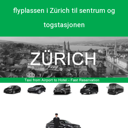
flyplassen i Zürich til sentrum og
togstasjonen