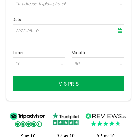
Til: adresse, flyplass, hotell ...
Dato
Timer
Minutter
10
00
VIS PRIS
9.5 av 10
9 av 10
9.5 av 10