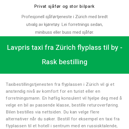
Privat sjåfør og stor bilpark
Profesjonell sjåførtjeneste i Zürich med bredt
utvalg av kjøretøy. Lei forretnings sedan,
minibuss eller buss med sjåfør.
Lavpris taxi fra Zürich flyplass til by -
Rask bestilling
Taxibestillingstjenesten fra flyplassen i Zürich vil gi et
anstendig nivå av komfort for en turist eller en
forretningsmann. En høflig konsulent vil hjelpe deg med å
velge en bil av passende klasse, bestille returoverføring.
Bilen bestilles via nettsiden. Du kan velge flere
alternativer når du søker. Bestill for eksempel en taxi fra
flyplassen til et hotell i sentrum med en russisktalende,