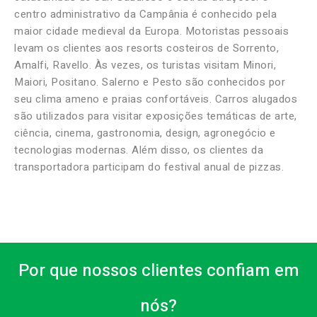
centro administrativo da Campânia é conhecido pela
maior cidade medieval da Europa. Motoristas pessoais
levam os clientes aos resorts costeiros de Sorrento,
Amalfi, Ravello. Às vezes, os turistas visitam Minori,
Maiori, Positano. Salerno e Pesto são conhecidos por
seu clima ameno e praias confortáveis. Carros alugados
são utilizados para visitar exposições temáticas de arte,
ciência, cinema, gastronomia, design, agronegócio e
tecnologias modernas. Além disso, os clientes da
transportadora participam do festival anual de pizzas.
Por que nossos clientes confiam em
nós?