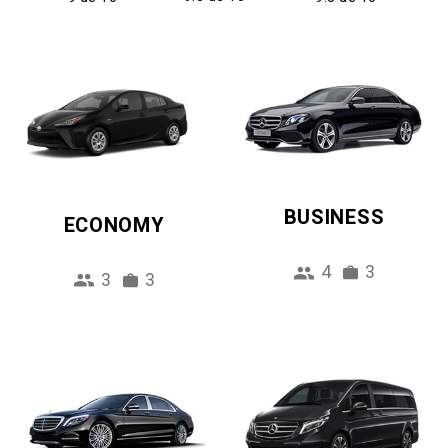
BUSINESS
ECONOMY
4
3
3
3