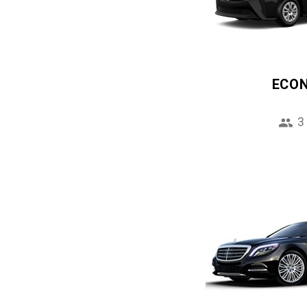
ECO
3