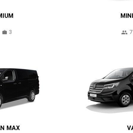
MIUM
MIN
3
7
AN MAX
V