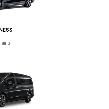
INESS
3