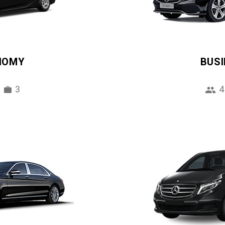
NOMY
BUS
3
4