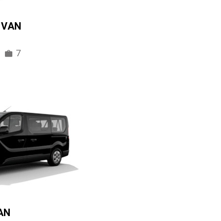
IVAN
7
AN