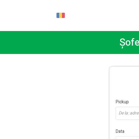
RO
Șofe
Pickup
De la: adre
Data