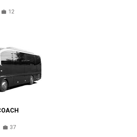
12
 COACH
37