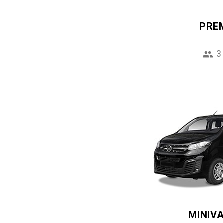
PRE
3
MINIV