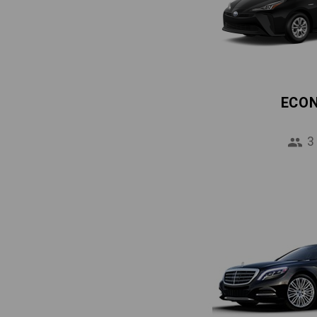
ECO
3