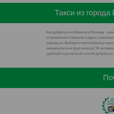
Такси из города
Как добраться из Биелла в Женева - за
отправления в Биелла и адрес назначени
маршрута. Выберите автомобиль и запо
минивэном или фургоном до 16 человек.
удобный и доступный способ добраться 
По