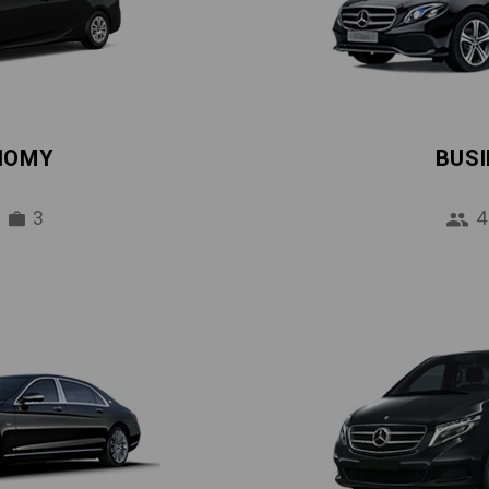
NOMY
BUS
3
4