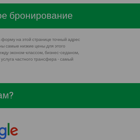
рое бронирование
в форму на этой странице точный адрес
ны самые низкие цены для этого
ежду эконом-классом, бизнес-седаном,
 услуга частного трансфера - самый
ам?