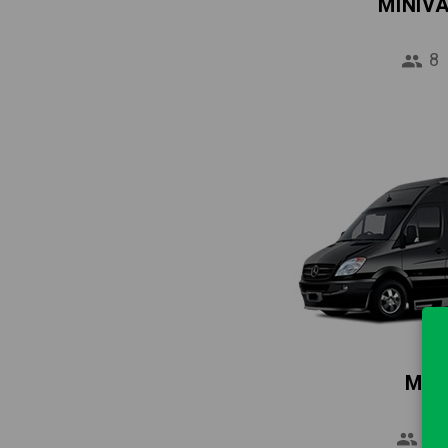
MINIV
8
MIN
16