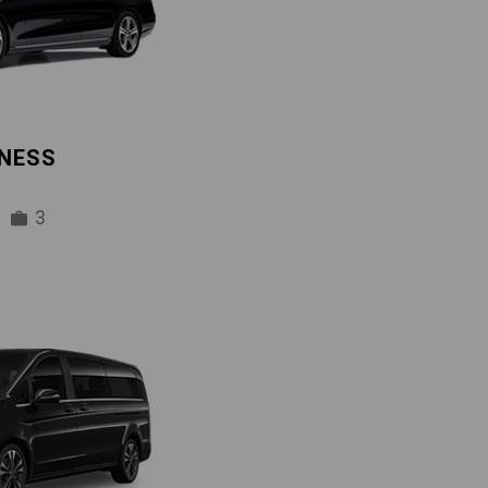
INESS
3