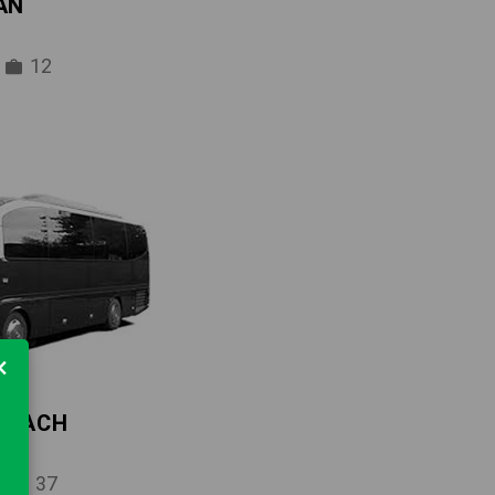
AN
12
×
 COACH
37