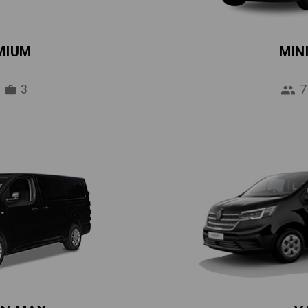
MIUM
MIN
3
7