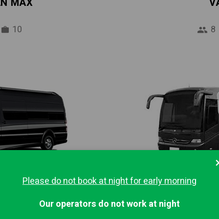
AN MAX
V
10
8
Please do not book at night for early morning
IBUS
MINI
Our operators do not work at night
16
37