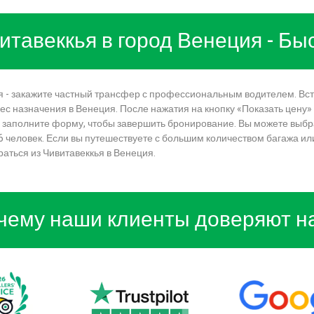
витавеккья в город Венеция - Б
ия - закажите частный трансфер с профессиональным водителем. Вст
ес назначения в Венеция. После нажатия на кнопку «Показать цену»
 заполните форму, чтобы завершить бронирование. Вы можете выбр
человек. Если вы путешествуете с большим количеством багажа или 
аться из Чивитавеккья в Венеция.
чему наши клиенты доверяют н