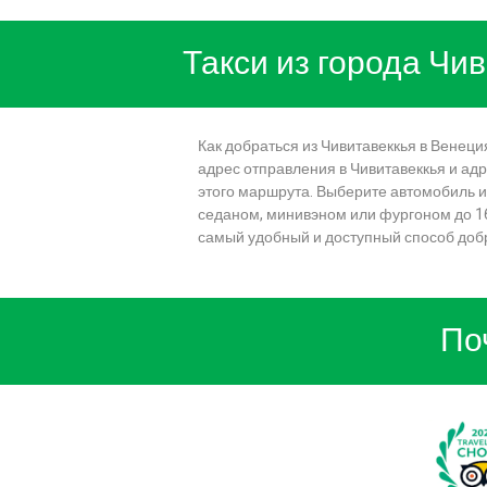
Такси из города Чи
Как добраться из Чивитавеккья в Венец
адрес отправления в Чивитавеккья и адр
этого маршрута. Выберите автомобиль и
седаном, минивэном или фургоном до 16 
самый удобный и доступный способ добр
По