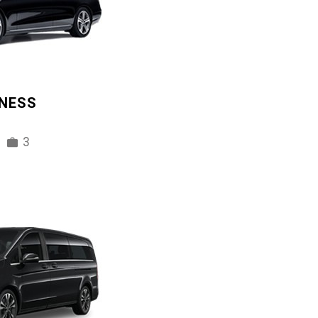
INESS
3