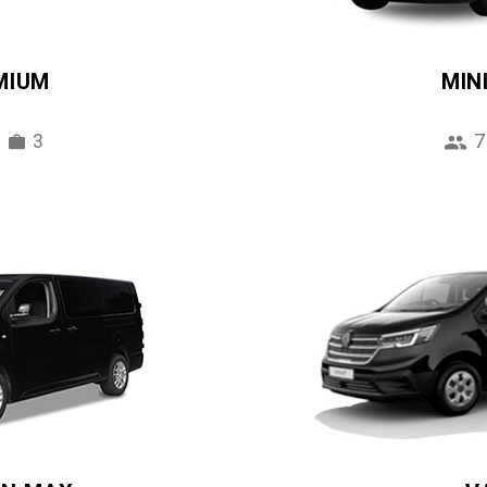
MIUM
MIN
3
7