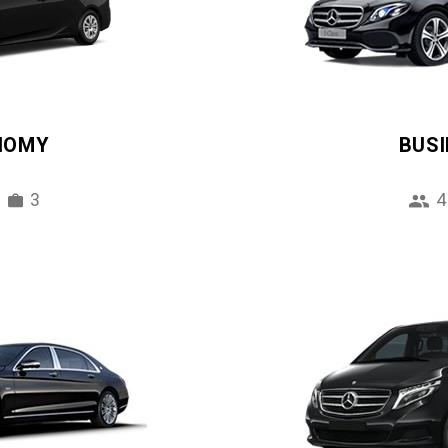
NOMY
BUS
3
4