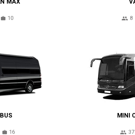
AN MAX
V
10
8
IBUS
MINI
16
37