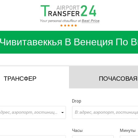
Чивитавеккья В Венеция По 
ТРАНСФЕР
ПОЧАСОВАЯ
Drop
Откуда: адрес, аэропорт, гостиница ...
В: адрес, аэропорт, гостиница 
Часы
Минуты