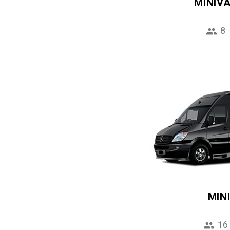
MINIV
8
MIN
16