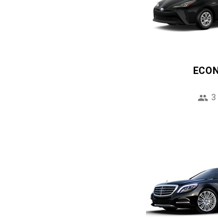
ECO
3