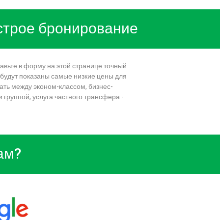
ыстрое бронирование
авьте в форму на этой странице точный
 будут показаны самые низкие цены для
ать между эконом-классом, бизнес-
группой, услуга частного трансфера -
ам?