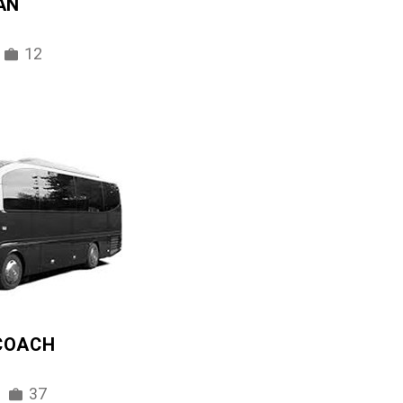
AN
12
 COACH
37