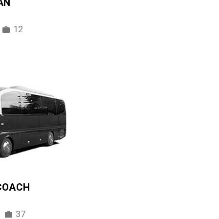
AN
12
 COACH
37