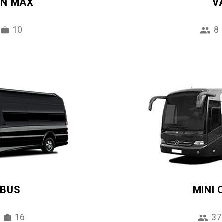
AN MAX
V
10
8
IBUS
MINI
16
37