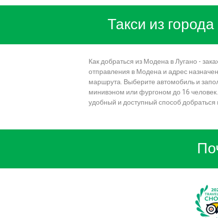
Такси из города
Как добраться из Модена в Лугано - за
отправления в Модена и адрес назначени
маршрута. Выберите автомобиль и запо
минивэном или фургоном до 16 человек.
удобный и доступный способ добраться 
По