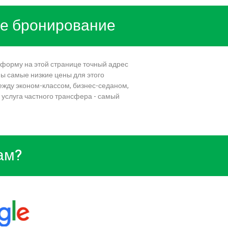
рое бронирование
 форму на этой странице точный адрес
ны самые низкие цены для этого
ежду эконом-классом, бизнес-седаном,
 услуга частного трансфера - самый
ам?