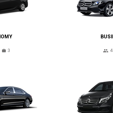
NOMY
BUS
3
4