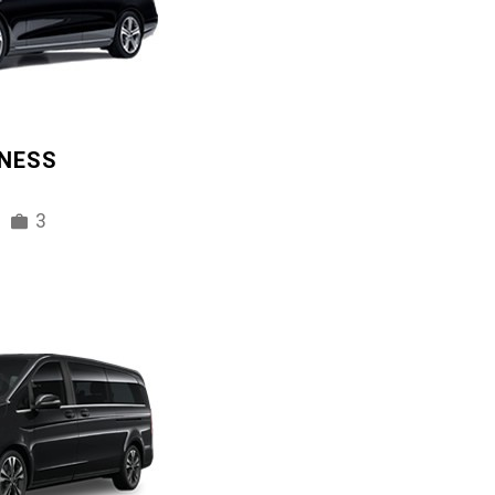
INESS
3