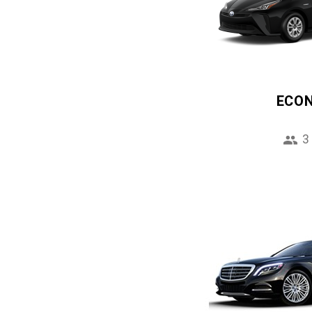
ECO
3