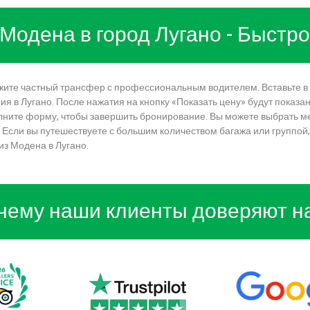
 Модена в город Лугано - Быст
кажите частный трансфер с профессиональным водителем. Вставьте в
я в Лугано. После нажатия на кнопку «Показать цену» будут показа
лните форму, чтобы завершить бронирование. Вы можете выбрать м
 Если вы путешествуете с большим количеством багажа или группой,
из Модена в Лугано.
чему наши клиенты доверяют н