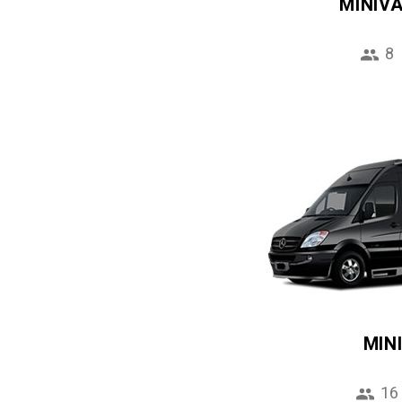
MINIV
8
MIN
16