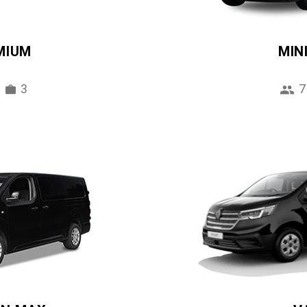
MIUM
MIN
3
7