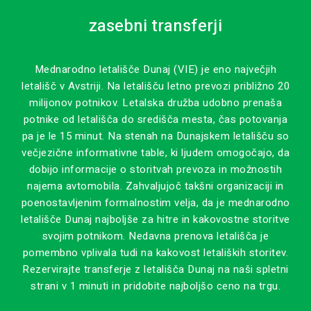
zasebni transferji
Mednarodno letališče Dunaj (VIE) je eno največjih
letališč v Avstriji. Na letališču letno prevozi približno 20
milijonov potnikov. Letalska družba udobno prenaša
potnike od letališča do središča mesta, čas potovanja
pa je le 15 minut. Na stenah na Dunajskem letališču so
večjezične informativne table, ki ljudem omogočajo, da
dobijo informacije o storitvah prevoza in možnostih
najema avtomobila. Zahvaljujoč takšni organizaciji in
poenostavljenim formalnostim velja, da je mednarodno
letališče Dunaj najboljše za hitre in kakovostne storitve
svojim potnikom. Nedavna prenova letališča je
pomembno vplivala tudi na kakovost letaliških storitev.
Rezervirajte transferje z letališča Dunaj na naši spletni
strani v 1 minuti in pridobite najboljšo ceno na trgu.