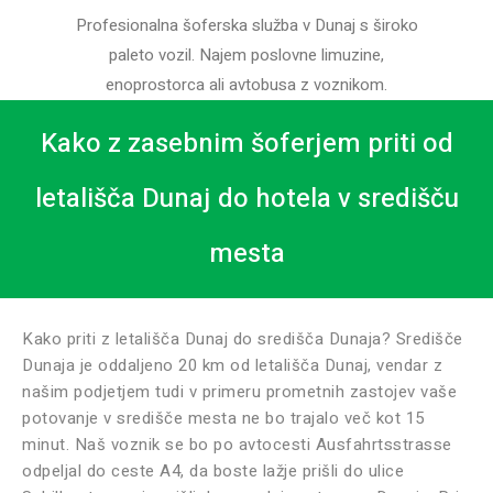
Profesionalna šoferska služba v Dunaj s široko
paleto vozil. Najem poslovne limuzine,
enoprostorca ali avtobusa z voznikom.
Kako z zasebnim šoferjem priti od
letališča Dunaj do hotela v središču
mesta
Kako priti z letališča Dunaj do središča Dunaja? Središče
Dunaja je oddaljeno 20 km od letališča Dunaj, vendar z
našim podjetjem tudi v primeru prometnih zastojev vaše
potovanje v središče mesta ne bo trajalo več kot 15
minut. Naš voznik se bo po avtocesti Ausfahrtsstrasse
odpeljal do ceste A4, da boste lažje prišli do ulice