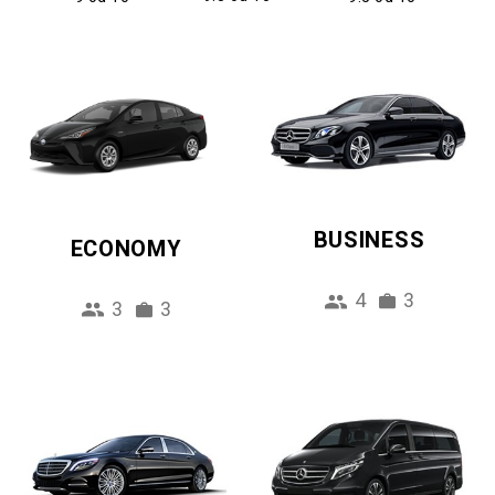
BUSINESS
ECONOMY
4
3
3
3