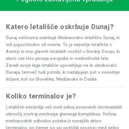
Katero letališče oskrbuje Dunaj?
Dunaj večinoma oskrbuje Mednarodno letališče Dunaj, ki
leži jugovzhodno od mesta. To je največje letališče v
Avstriji in eno glavnih letalskih vozlišč v Srednji Evropi, ki
skozi vse leto ponuja evropske in medcelinske lete.
Zaradi svoje lege letališče uporabljajo ne le obiskovalci
Dunaja, temveč tudi potniki, ki nadaljujejo pot v sosednje
države, kot so Slovaška, Madžarska in Češka.
Koliko terminalov je?
Letališče sestavlja več med seboj povezanih terminalskih
območij znotraj enotnega glavnega kompleksa. Večina
mednarodnih odhodov poteka iz novejših delov
terminalov, pri čemer so vsi potniški prostori med seboj