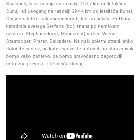
Saalbach, ki se nahaja na razdalji 410,7 km od letališča
Dunaj, ali Leogang na razdalji 394,4 km od letališča Dunaj.
Obiščete lahko tudi znamenitosti, kot so palača Hofburg,
katedrala svetega Štefana (bolj znana po nemškem
naslovu: Stephansdom), MuseumsQuartier, Wiener
Staatsoper, Prater, Belvedere. Na naši spletni strani lahko
določite naslov, na katerega želite potovati, in obravnavali
bomo vašo zahtevo, da bomo pravočasno zagotovili
ustrezne prevoze z letališča Dunaj.