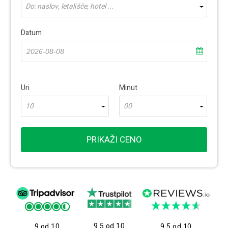
Do: naslov, letališče, hotel ...
Datum
Uri
Minut
10
00
PRIKAŽI CENO
9.5 od 10
9 od 10
9.5 od 10