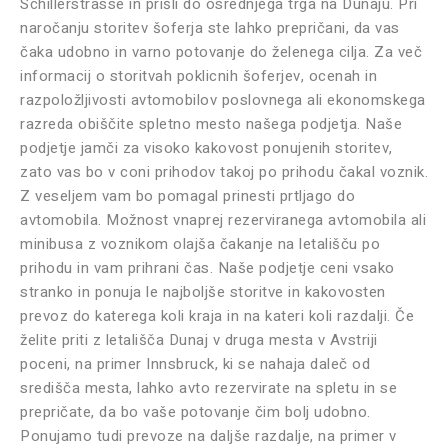
Schillerstrasse in prišli do osrednjega trga na Dunaju. Pri
naročanju storitev šoferja ste lahko prepričani, da vas
čaka udobno in varno potovanje do želenega cilja. Za več
informacij o storitvah poklicnih šoferjev, ocenah in
razpoložljivosti avtomobilov poslovnega ali ekonomskega
razreda obiščite spletno mesto našega podjetja. Naše
podjetje jamči za visoko kakovost ponujenih storitev,
zato vas bo v coni prihodov takoj po prihodu čakal voznik.
Z veseljem vam bo pomagal prinesti prtljago do
avtomobila. Možnost vnaprej rezerviranega avtomobila ali
minibusa z voznikom olajša čakanje na letališču po
prihodu in vam prihrani čas. Naše podjetje ceni vsako
stranko in ponuja le najboljše storitve in kakovosten
prevoz do katerega koli kraja in na kateri koli razdalji. Če
želite priti z letališča Dunaj v druga mesta v Avstriji
poceni, na primer Innsbruck, ki se nahaja daleč od
središča mesta, lahko avto rezervirate na spletu in se
prepričate, da bo vaše potovanje čim bolj udobno.
Ponujamo tudi prevoze na daljše razdalje, na primer v