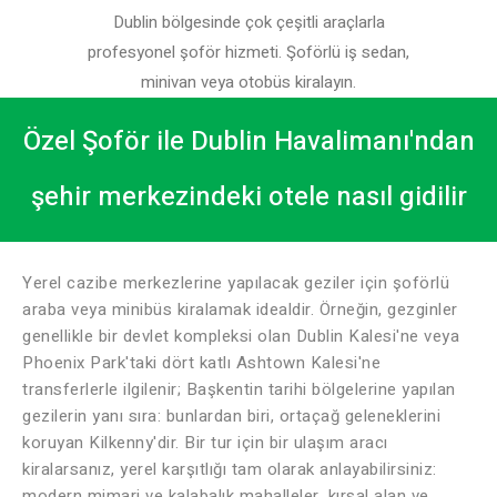
Dublin bölgesinde çok çeşitli araçlarla
profesyonel şoför hizmeti. Şoförlü iş sedan,
minivan veya otobüs kiralayın.
Özel Şoför ile Dublin Havalimanı'ndan
şehir merkezindeki otele nasıl gidilir
Yerel cazibe merkezlerine yapılacak geziler için şoförlü
araba veya minibüs kiralamak idealdir. Örneğin, gezginler
genellikle bir devlet kompleksi olan Dublin Kalesi'ne veya
Phoenix Park'taki dört katlı Ashtown Kalesi'ne
transferlerle ilgilenir; Başkentin tarihi bölgelerine yapılan
gezilerin yanı sıra: bunlardan biri, ortaçağ geleneklerini
koruyan Kilkenny'dir. Bir tur için bir ulaşım aracı
kiralarsanız, yerel karşıtlığı tam olarak anlayabilirsiniz:
modern mimari ve kalabalık mahalleler, kırsal alan ve