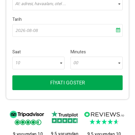
At: adresi, havaalanı, otel ...
Tarih
Saat
Minutes
10
00
FIYATI GÖSTER
9.5 yorumdan
9 yorumdan 10
9.5 yorumdan 10