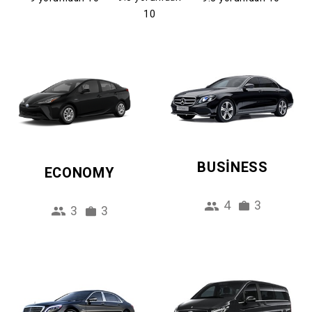
10
BUSINESS
ECONOMY
4
3
3
3