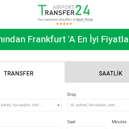
ndan Frankfurt 'a En İyi Fiyatla
TRANSFER
SAATLIK
Drop
dres, havaalanı, otel ...
At: adresi, havaalanı, otel ...
Saat
Minutes