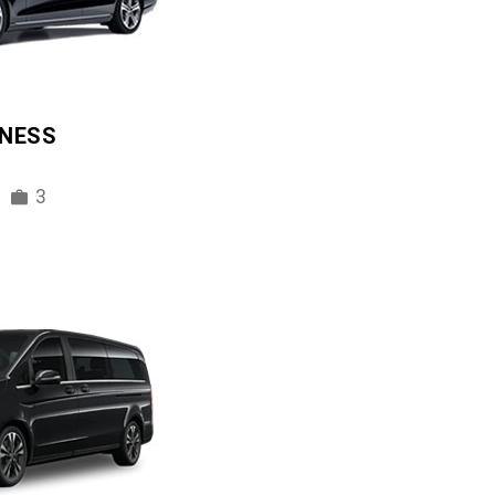
INESS
3