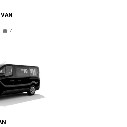
IVAN
7
AN