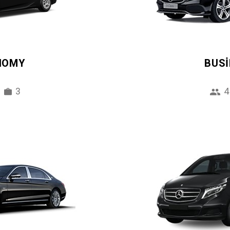
NOMY
BUS
3
4