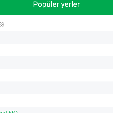
Popüler yerler
SI
port FRA