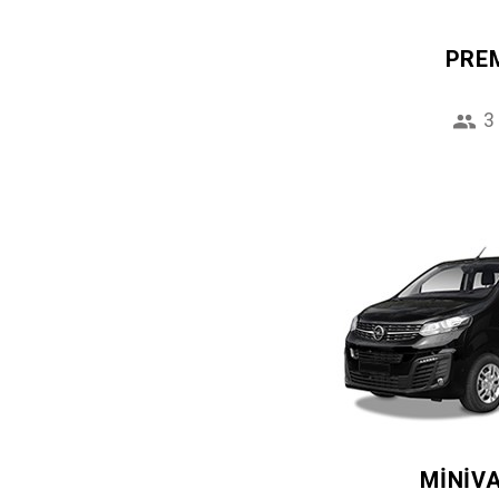
PRE
3
MINIV