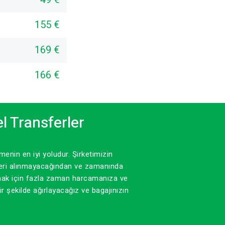
155 €
169 €
166 €
l Transferler
nin en iyi yoludur. Şirketimizin
içeri alınmayacağından ve zamanında
mak için fazla zaman harcamanıza ve
şekilde ağırlayacağız ve bagajınızın