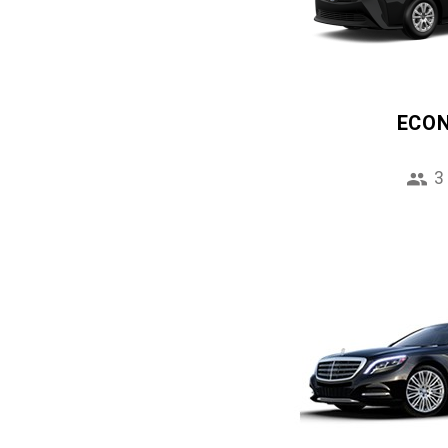
ECO
3