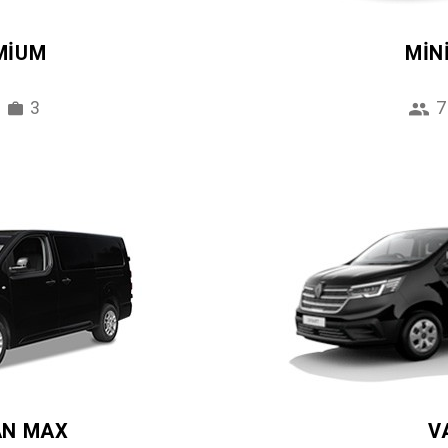
MIUM
MIN
3
7
AN MAX
V