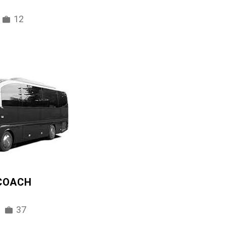
12
 COACH
37