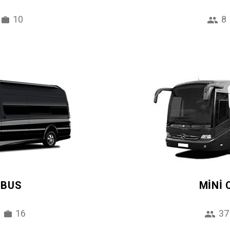
10
8
IBUS
MINI
16
37