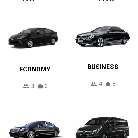
BUSINESS
ECONOMY
4
3
3
3