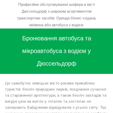
Професійне обслуговування шофера в місті
Дюссельдорф з широким асортиментом
транспортних засобів. Оренда бізнес-седана,
мінівена або автобуса з водієм.
Бронювання автобуса та
мікроавтобуса з водієм у
Дюссельдорф
Це самобутнє німецьке місто роками приваблює
туристів: безліч природних парків, поєднання сучасної
та старовинної архітектури, а також безліч закладів та
вигідні ціни на житло у готелях та хостелах не
залишають байдужими відвідувачів з усього світу. Так