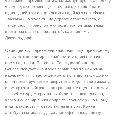
чи інакше, переміщення містом заслуговує на особливу
увагу, адже важливо ще перед поїздкою підібрати
відповідний транспорт і знайти надійного перевізника.
Зважаючи на жвавість на дорогах старого міста, а
також безліч транспортних розв'язок, оптимальним
варіантом стане оренда автобуса з водієм у
Дюссельдорфі.
Саме цей вид перевезень найбільш популярний серед
туристів: якщо ви мрієте побачити місцеві визначні
пам'ятки, такі як Телевежа Рейнтурм або палац
Бенрат, побувати на Королівській алеї та Рейнській
набережній — у вас буде можливість дістатися до них
короткими, зручними маршрутами. У дорозі ви зможете
спостерігати найкрасивіші краєвиди, місцеві квартали
та архітектуру старовинних будинків. Інша причина,
через яку мандрівники обирають трансфери на цьому
виді транспорту — стабільні, низькі ціни. Кожна
автобусна компанія Дюссельдорф пропонує низку