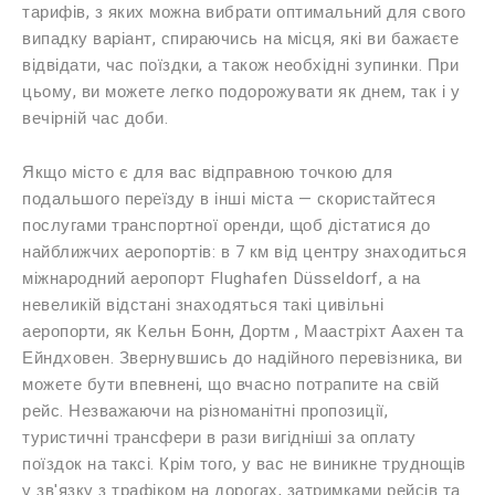
тарифів, з яких можна вибрати оптимальний для свого
випадку варіант, спираючись на місця, які ви бажаєте
відвідати, час поїздки, а також необхідні зупинки. При
цьому, ви можете легко подорожувати як днем, так і у
вечірній час доби.
Якщо місто є для вас відправною точкою для
подальшого переїзду в інші міста — скористайтеся
послугами транспортної оренди, щоб дістатися до
найближчих аеропортів: в 7 км від центру знаходиться
міжнародний аеропорт Flughafen Düsseldorf, а на
невеликій відстані знаходяться такі цивільні
аеропорти, як Кельн Бонн, Дортм , Маастріхт Аахен та
Ейндховен. Звернувшись до надійного перевізника, ви
можете бути впевнені, що вчасно потрапите на свій
рейс. Незважаючи на різноманітні пропозиції,
туристичні трансфери в рази вигідніші за оплату
поїздок на таксі. Крім того, у вас не виникне труднощів
у зв'язку з трафіком на дорогах, затримками рейсів та