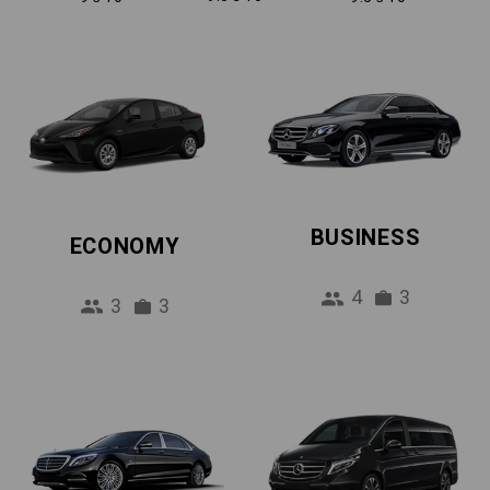
BUSINESS
ECONOMY
4
3
3
3