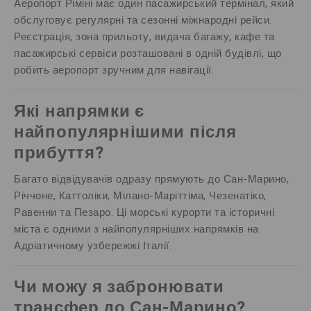
Аеропорт Ріміні має один пасажирський термінал, який
обслуговує регулярні та сезонні міжнародні рейси.
Реєстрація, зона прильоту, видача багажу, кафе та
пасажирські сервіси розташовані в одній будівлі, що
робить аеропорт зручним для навігації.
Які напрямки є
найпопулярнішими після
прибуття?
Багато відвідувачів одразу прямують до Сан-Марино,
Річчоне, Каттоліки, Мілано-Маріттіма, Чезенатіко,
Равенни та Пезаро. Ці морські курорти та історичні
міста є одними з найпопулярніших напрямків на
Адріатичному узбережжі Італії.
Чи можу я забронювати
трансфер до Сан-Марино?