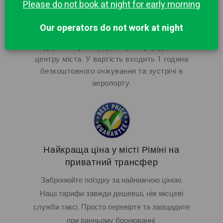
Please do not book at night for early morning
Our operators do not work at night
Дешевше, ніж таксі, ввічливі водії
Недорогий трансфер з аеропорту до Ріміні
центру міста. У вартість входить 1 година
безкоштовного очікування та зустрічі в
аеропорту.
Найкраща ціна у місті Ріміні на
приватний трансфер
Забронюйте поїздку за найнижчою ціною.
Наші тарифи завжди дешевші, ніж місцеві
служби таксі. Просто перевірте та заощадите
при ранньому бронюванні.