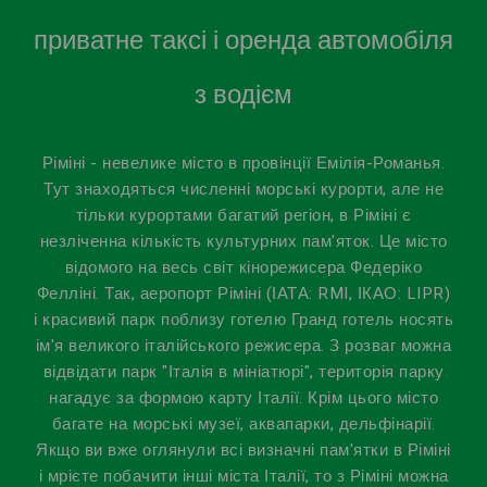
приватне таксі і оренда автомобіля
з водієм
Ріміні - невелике місто в провінції Емілія-Романья.
Тут знаходяться численні морські курорти, але не
тільки курортами багатий регіон, в Ріміні є
незліченна кількість культурних пам'яток. Це місто
відомого на весь світ кінорежисера Федеріко
Фелліні. Так, аеропорт Ріміні (ІАТА: RMI, ІКАО: LIPR)
і красивий парк поблизу готелю Гранд готель носять
ім'я великого італійського режисера. З розваг можна
відвідати парк "Італія в мініатюрі", територія парку
нагадує за формою карту Італії. Крім цього місто
багате на морські музеї, аквапарки, дельфінарії.
Якщо ви вже оглянули всі визначні пам'ятки в Ріміні
і мрієте побачити інші міста Італії, то з Ріміні можна