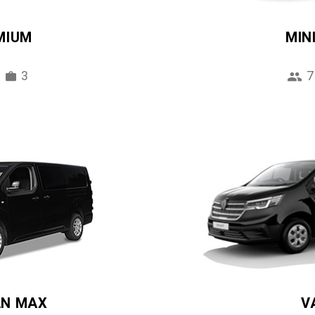
MIUM
MIN
3
7
AN MAX
V