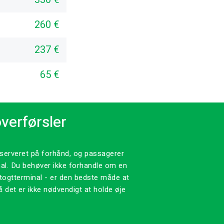
260 €
237 €
65 €
verførsler
eserveret på forhånd, og passagerer
inal. Du behøver ikke forhandle om en
dstogtterminal - er den bedste måde at
å det er ikke nødvendigt at holde øje