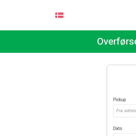
DA
Overførse
Pickup
Fra: adress
Dato