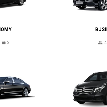
NOMY
BUS
3
4