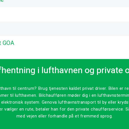
t GOA
hentning i lufthavnen og private o
avn til centrum? Brug tjenesten kaldet privat driver. Bilen er r
mmer til lufthavnen. Bilchaufføren møder dig i en lufthavnsterm
 et elektronisk system. Genova lufthavnstransport til by eller kry
r vælger en rute, betaler han for den private chaufførservice. S
med vejen eller forhandle på et fremmed sprog.