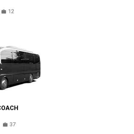
12
 COACH
37