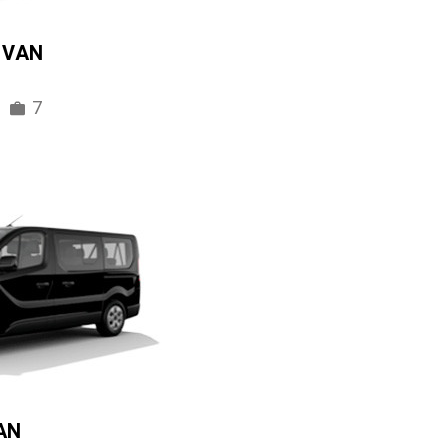
IVAN
7
AN