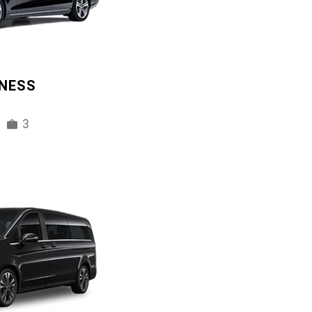
INESS
3