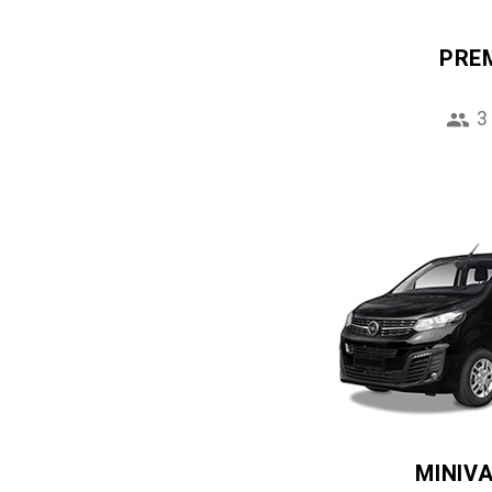
PRE
3
MINIV