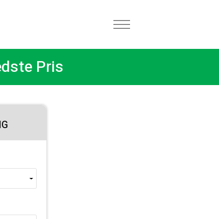
edste Pris
NG