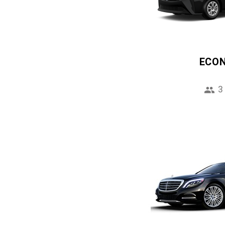
ECO
3