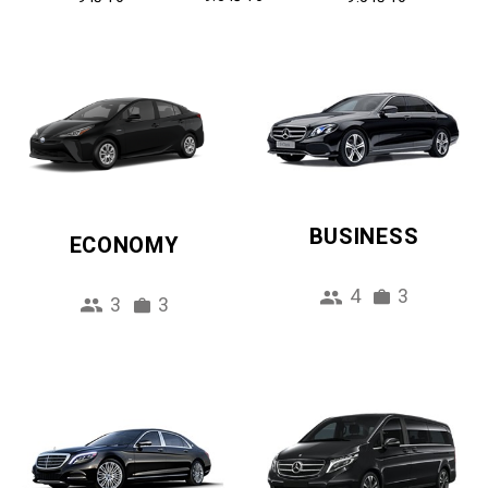
BUSINESS
ECONOMY
4
3
3
3