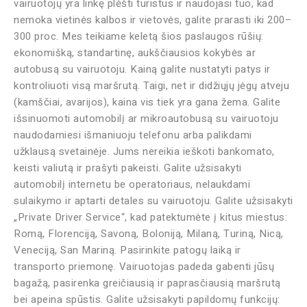
vairuotojų yra linkę plėšti turistus ir naudojasi tuo, kad
nemoka vietinės kalbos ir vietovės, galite prarasti iki 200–
300 proc. Mes teikiame keletą šios paslaugos rūšių:
ekonomišką, standartinę, aukščiausios kokybės ar
autobusą su vairuotoju. Kainą galite nustatyti patys ir
kontroliuoti visą maršrutą. Taigi, net ir didžiųjų jėgų atveju
(kamščiai, avarijos), kaina vis tiek yra gana žema. Galite
išsinuomoti automobilį ar mikroautobusą su vairuotoju
naudodamiesi išmaniuoju telefonu arba palikdami
užklausą svetainėje. Jums nereikia ieškoti bankomato,
keisti valiutą ir prašyti pakeisti. Galite užsisakyti
automobilį internetu be operatoriaus, nelaukdami
sulaikymo ir aptarti detales su vairuotoju. Galite užsisakyti
„Private Driver Service“, kad patektumėte į kitus miestus:
Romą, Florenciją, Savoną, Boloniją, Milaną, Turiną, Nicą,
Veneciją, San Mariną. Pasirinkite patogų laiką ir
transporto priemonę. Vairuotojas padeda gabenti jūsų
bagažą, pasirenka greičiausią ir paprasčiausią maršrutą
bei apeina spūstis. Galite užsisakyti papildomų funkcijų: