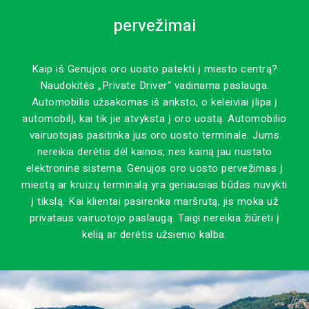
pervežimai
Kaip iš Genujos oro uosto patekti į miesto centrą?
Naudokitės „Private Driver“ vadinama paslauga.
Automobilis užsakomas iš anksto, o keleiviai įlipa į
automobilį, kai tik jie atvyksta į oro uostą. Automobilio
vairuotojas pasitinka jus oro uosto terminale. Jums
nereikia derėtis dėl kainos, nes kainą jau nustato
elektroninė sistema. Genujos oro uosto pervežimas į
miestą ar kruizų terminalą yra geriausias būdas nuvykti
į tikslą. Kai klientai pasirenka maršrutą, jis moka už
privataus vairuotojo paslaugą. Taigi nereikia žiūrėti į
kelią ar derėtis užsienio kalba.