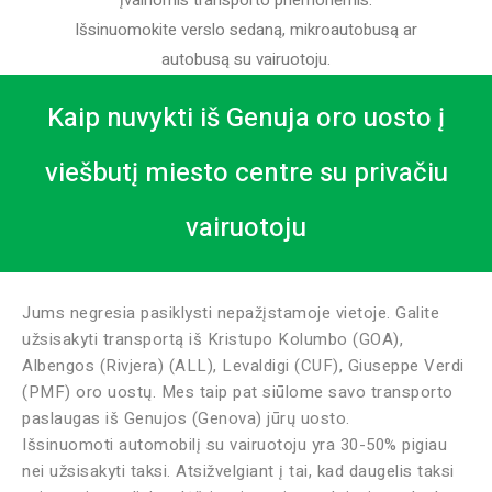
Išsinuomokite verslo sedaną, mikroautobusą ar
autobusą su vairuotoju.
Kaip nuvykti iš Genuja oro uosto į
viešbutį miesto centre su privačiu
vairuotoju
Jums negresia pasiklysti nepažįstamoje vietoje. Galite
užsisakyti transportą iš Kristupo Kolumbo (GOA),
Albengos (Rivjera) (ALL), Levaldigi (CUF), Giuseppe Verdi
(PMF) oro uostų. Mes taip pat siūlome savo transporto
paslaugas iš Genujos (Genova) jūrų uosto.
Išsinuomoti automobilį su vairuotoju yra 30-50% pigiau
nei užsisakyti taksi. Atsižvelgiant į tai, kad daugelis taksi