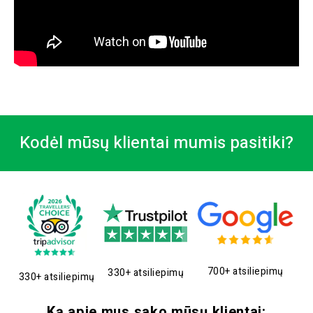
Kodėl mūsų klientai mumis pasitiki?
700+ atsiliepimų
330+ atsiliepimų
330+ atsiliepimų
Ką apie mus sako mūsų klientai: