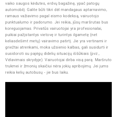
vaiko saugos kėdutes, erdvų bagažinę, ypač patogų
automobilį. Galite būti tikri dėl mandagaus aptarnavimo,
ramaus važiavimo pagal eismo kodeksą, vairuotojo
punktualumo ir padorumo. Jei reikia, jūsų maršrutas bus
koreguojamas. Privatūs vairuotojai yra profesionalai,
puikiai pažįstantys vietovę ir turintys ilgametę (net
keliasdešimt metų) vairavimo patirtį. Jie yra vertinami ir
griežtai atrenkami, moka užsienio kalbas, gali susidurti ir
susidoroti su pajėgų didelių situacijų iššūkiais (pvz.,
Vėlavimais skrydyje). Vairuotojai dirba visą parą. Maršruto
trukmei ir žmonių skaičiui nėra jokių apribojimų. Jei jums
reikia kelių autobusų - jie bus laiku.