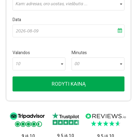
Kam: adresas, oro uostas, viešbutis ...
Data
Valandos
Minutės
10
00
RODYTI KAINĄ
9.5 iš 10
9 iš 10
9.5 iš 10