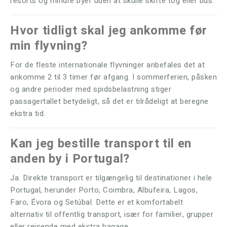
resorts og mindre byer uden at skulle skifte tog eller bus.
Hvor tidligt skal jeg ankomme før
min flyvning?
For de fleste internationale flyvninger anbefales det at
ankomme 2 til 3 timer før afgang. I sommerferien, påsken
og andre perioder med spidsbelastning stiger
passagertallet betydeligt, så det er tilrådeligt at beregne
ekstra tid.
Kan jeg bestille transport til en
anden by i Portugal?
Ja. Direkte transport er tilgængelig til destinationer i hele
Portugal, herunder Porto, Coimbra, Albufeira, Lagos,
Faro, Évora og Setúbal. Dette er et komfortabelt
alternativ til offentlig transport, især for familier, grupper
eller rejsende med ekstra bagage.