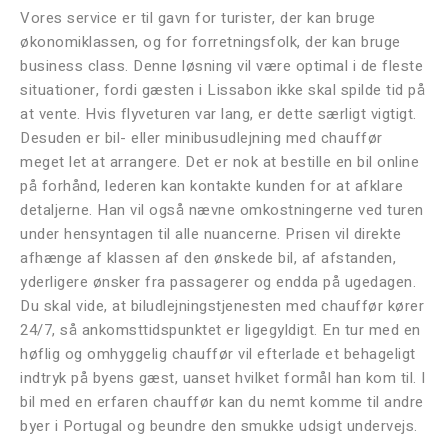
Vores service er til gavn for turister, der kan bruge
økonomiklassen, og for forretningsfolk, der kan bruge
business class. Denne løsning vil være optimal i de fleste
situationer, fordi gæsten i Lissabon ikke skal spilde tid på
at vente. Hvis flyveturen var lang, er dette særligt vigtigt.
Desuden er bil- eller minibusudlejning med chauffør
meget let at arrangere. Det er nok at bestille en bil online
på forhånd, lederen kan kontakte kunden for at afklare
detaljerne. Han vil også nævne omkostningerne ved turen
under hensyntagen til alle nuancerne. Prisen vil direkte
afhænge af klassen af den ønskede bil, af afstanden,
yderligere ønsker fra passagerer og endda på ugedagen.
Du skal vide, at biludlejningstjenesten med chauffør kører
24/7, så ankomsttidspunktet er ligegyldigt. En tur med en
høflig og omhyggelig chauffør vil efterlade et behageligt
indtryk på byens gæst, uanset hvilket formål han kom til. I
bil med en erfaren chauffør kan du nemt komme til andre
byer i Portugal og beundre den smukke udsigt undervejs.