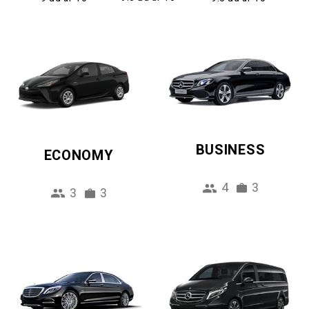
BUSINESS
ECONOMY
4
3
3
3