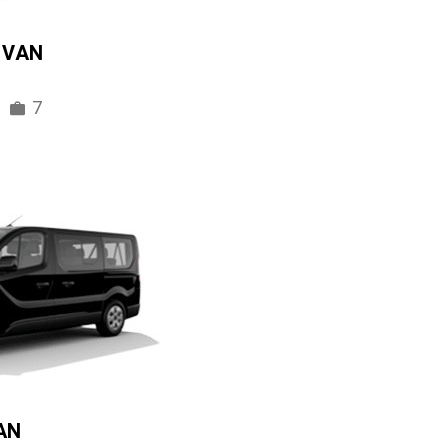
IVAN
7
AN