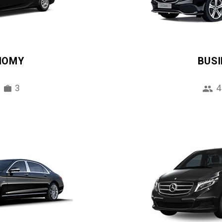
NOMY
BUS
3
4