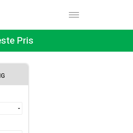
este Pris
NG