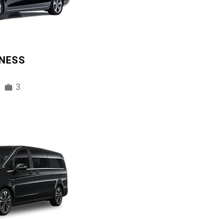
INESS
3