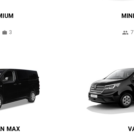
MIUM
MIN
3
7
AN MAX
V