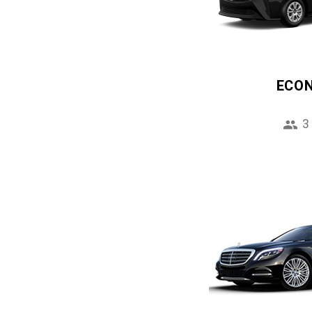
ECO
3