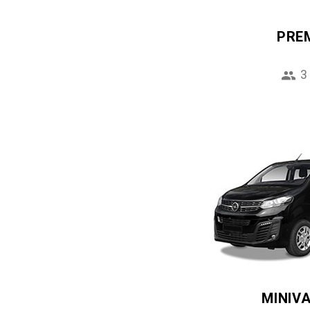
PRE
3
MINIV