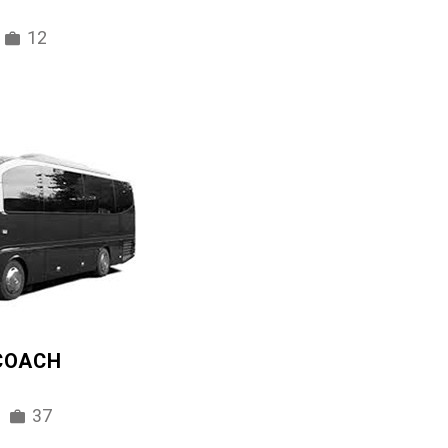
12
 COACH
37