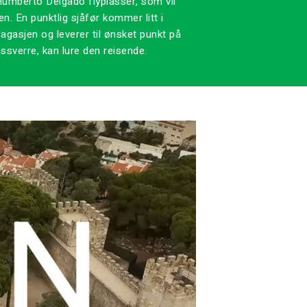
Humberto Delgado flyplasser, som vil
n. En punktlig sjåfør kommer litt i
 bagasjen og leverer til ønsket punkt på
essverre, kan lure den reisende.