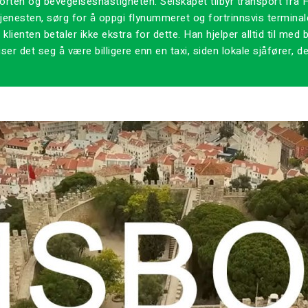
orten og bevegelseshastigheten. Selskapet tilbyr transport fra 
 tjenesten, sørg for å oppgi flynummeret og fortrinnsvis terminale
 klienten betaler ikke ekstra for dette. Han hjelper alltid til med
iser det seg å være billigere enn en taxi, siden lokale sjåfører, d