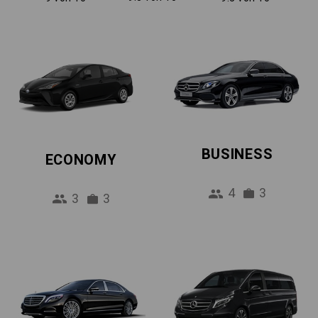
BUSINESS
ECONOMY
4
3
3
3