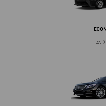
ECO
3