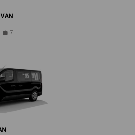
IVAN
7
AN