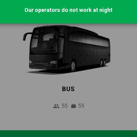
Our operators do not work at night
BUS
55
55