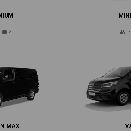
MIUM
MIN
3
7
AN MAX
V