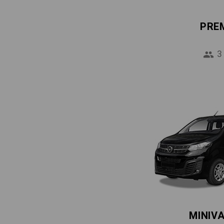
PRE
3
MINIV