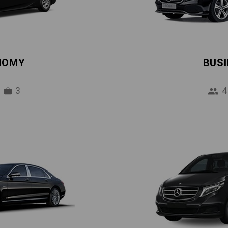
NOMY
BUS
3
4