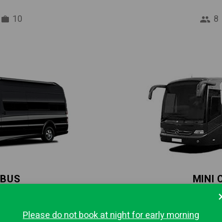
10
8
IBUS
MINI
16
37
Please do not book at night for early morning