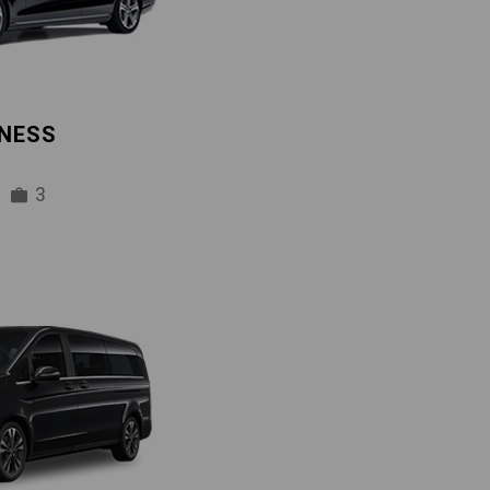
INESS
3