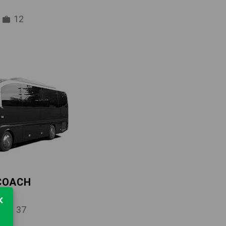
12
 COACH
×
37