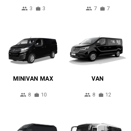
3
3
7
7
MINIVAN MAX
VAN
8
10
8
12