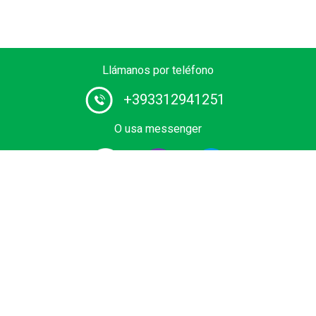
Llámanos por teléfono
+393312941251
O usa messenger
Proveedor # 1 de servicios de chófer en Europa. Reserva