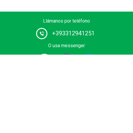
Llámanos por teléfono
+393312941251
O usa messenger
Proveedor # 1 de servicios de chófer en Europa. Reserva
el tuyo traslado privado desde el aeropuerto, terminal de