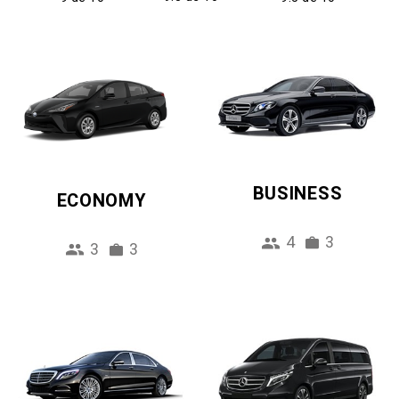
BUSINESS
ECONOMY
4
3
3
3