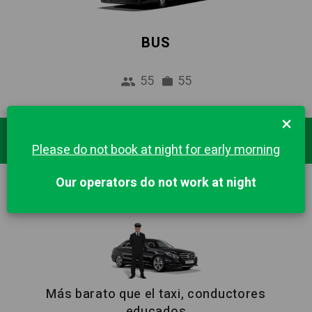
BUS
55
55
×
Destinos Populares
Please do not book at night for early morning
Our operators do not work at night
LISBOA
Más barato que el taxi, conductores
educados