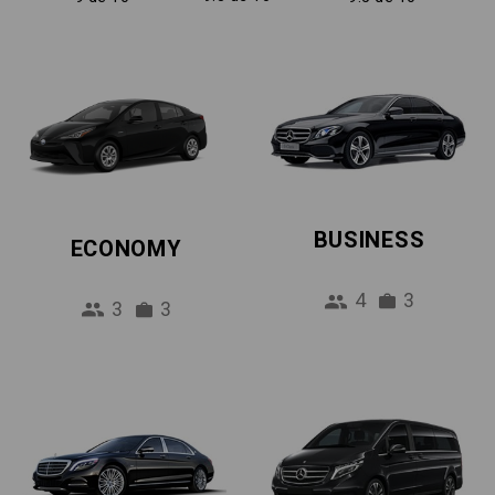
BUSINESS
ECONOMY
4
3
3
3