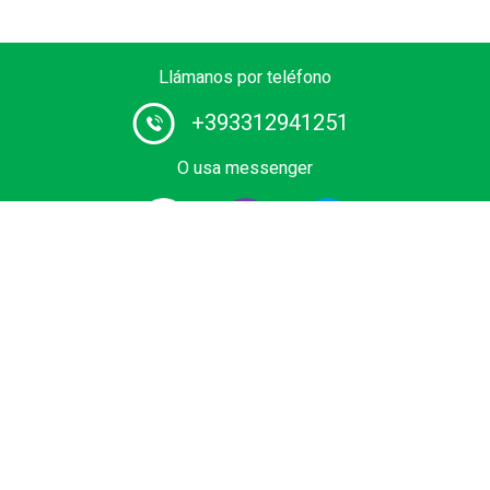
Llámanos por teléfono
+393312941251
O usa messenger
Proveedor # 1 de servicios de chófer en Europa. Reserva
el tuyo traslado privado desde el aeropuerto, terminal de