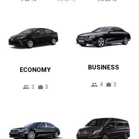
BUSINESS
ECONOMY
4
3
3
3