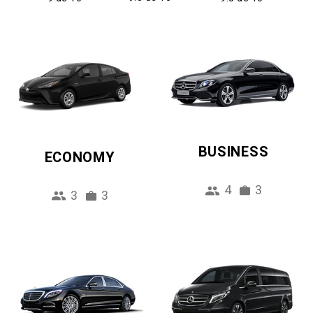
BUSINESS
ECONOMY
4
3
3
3