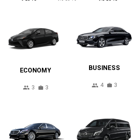
BUSINESS
ECONOMY
4
3
3
3