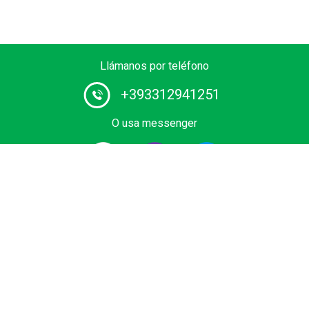
Llámanos por teléfono
+393312941251
O usa messenger
Proveedor # 1 de servicios de chófer en Europa. Reserva