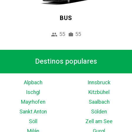
BUS
55
55
Destinos populares
Alpbach
Innsbruck
Ischgl
Kitzbühel
Mayrhofen
Saalbach
Sankt Anton
Sölden
Söll
Zell am See
Milán
Gurgl