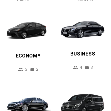
BUSINESS
ECONOMY
4
3
3
3