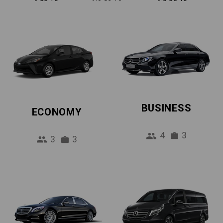
BUSINESS
ECONOMY
4
3
3
3