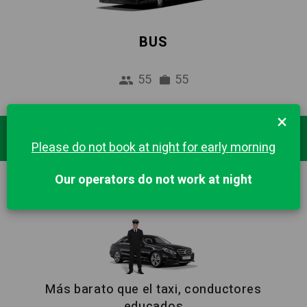
BUS
55
55
×
Destinos Populares
Please do not book at night for early morning
Our operators do not work at night
EDIMBURGO
Más barato que el taxi, conductores
educados