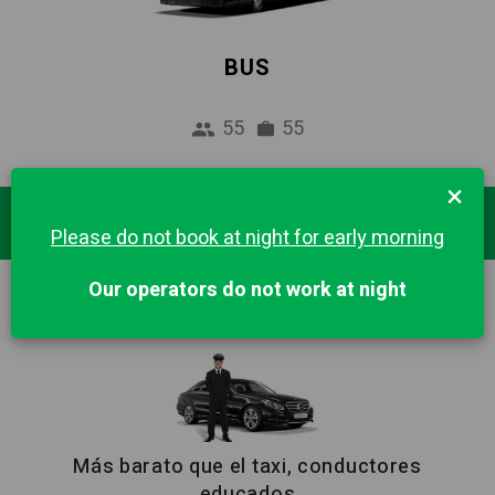
BUS
55
55
×
Destinos Populares
Please do not book at night for early morning
Our operators do not work at night
LONDRES
Más barato que el taxi, conductores
educados