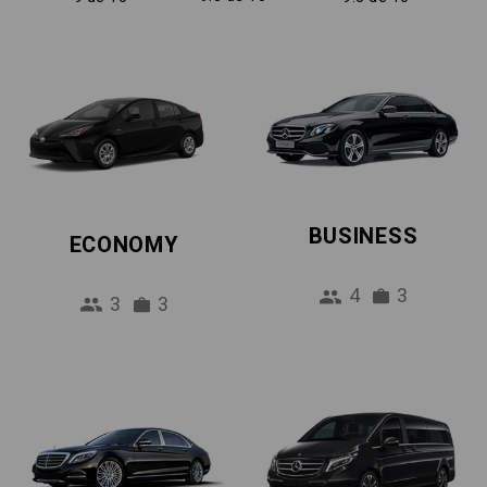
BUSINESS
ECONOMY
4
3
3
3