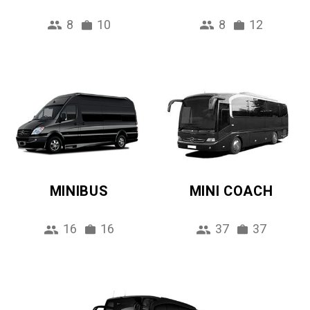
8
10
8
12
MINIBUS
MINI COACH
16
16
37
37