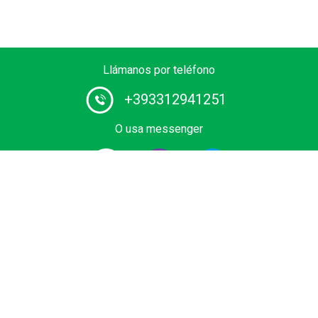
Llámanos por teléfono
+393312941251
O usa messenger
Proveedor # 1 de servicios de chófer en Europa. Reserva