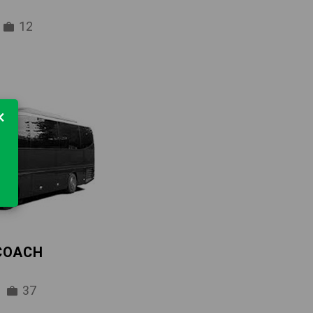
12
×
 COACH
37