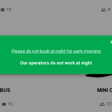
10
8
Please do not book at night for early morning
Our operators do not work at night
IBUS
MINI
16
37