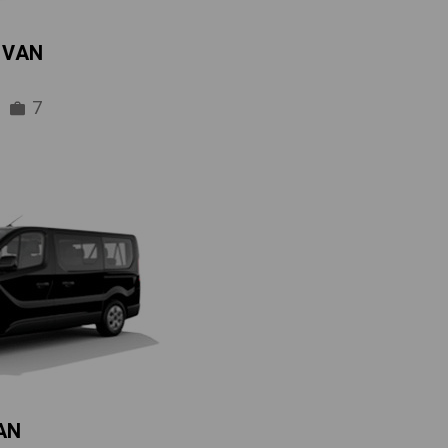
IVAN
7
AN