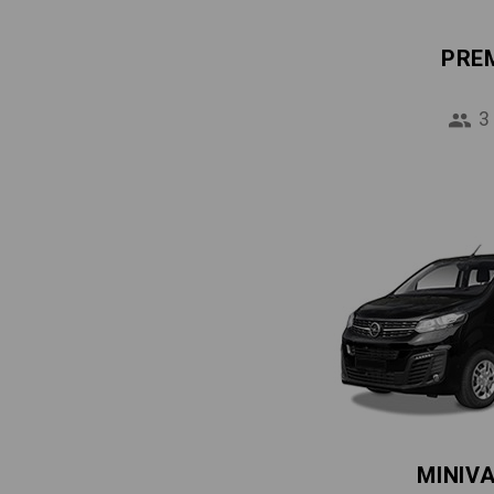
PRE
3
MINIV