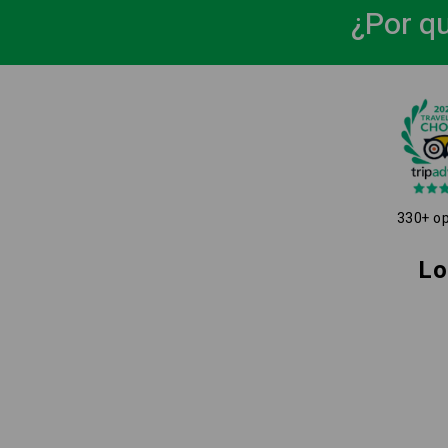
¿Por qu
330+ op
Lo