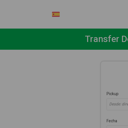
ES
Transfer D
Pickup
Desde: dire
Fecha