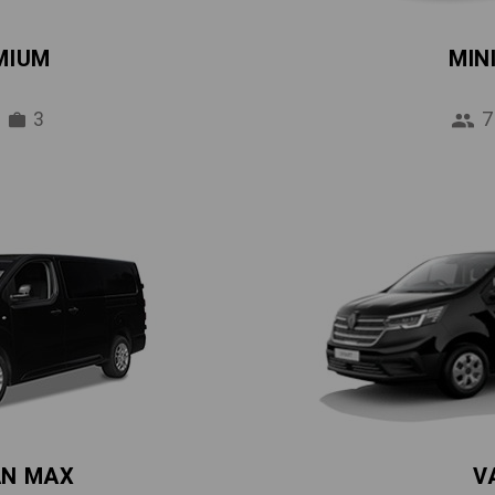
MIUM
MIN
3
7
AN MAX
V