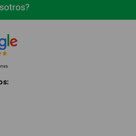
osotros?
ones
os: