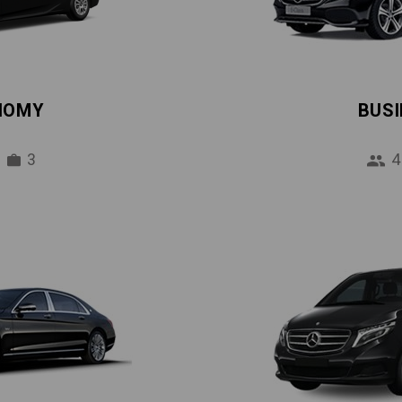
NOMY
BUS
3
4