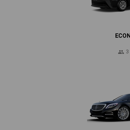
ECO
3