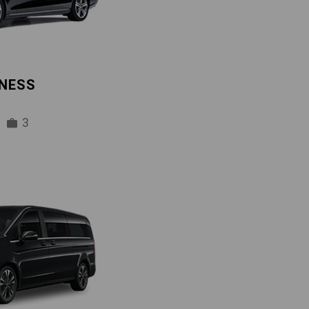
INESS
3