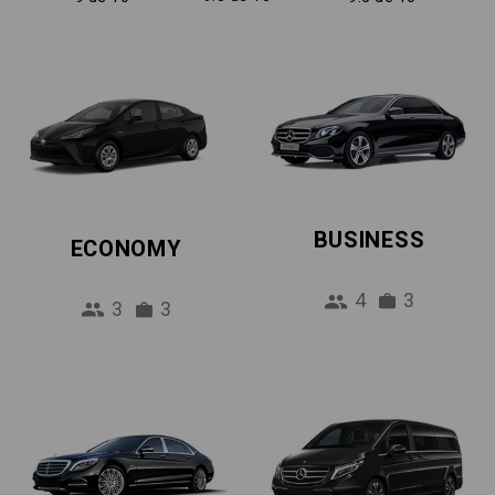
BUSINESS
ECONOMY
4
3
3
3