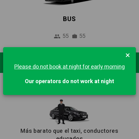
BUS
55
55
×
Destinos Populares
Please do not book at night for early morning
Our operators do not work at night
BARCELONA
Más barato que el taxi, conductores
educados