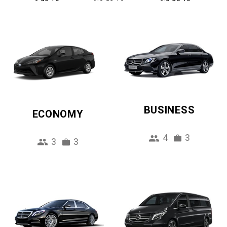
BUSINESS
ECONOMY
4
3
3
3