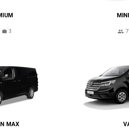
MIUM
MIN
3
7
AN MAX
V