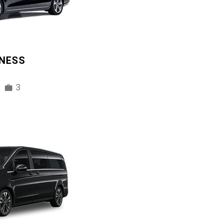
INESS
3