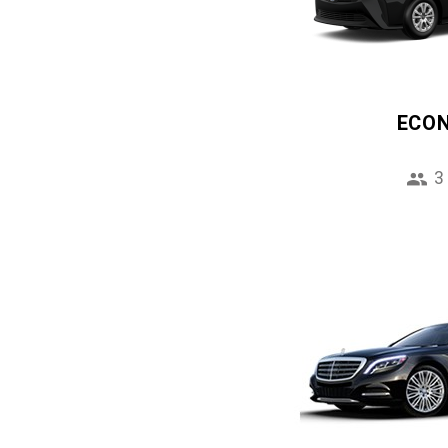
ECO
3