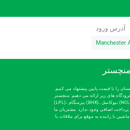
آدرس ورود
Manchester 
منچستر
تان را با قیمت پایین پیشنهاد می کنیم.
اه های زیر ارائه می دهیم: منچستر (MAN)، لیورپول
(LPL)، بیرمنگام (BHX)، نیوکاسل (NCL)، لیدز برادفورد (LBA). تاکسی را از قبل به صورت آنلاین رزرو کنید تا سفرتان راحت باشد و از هزینه های غیر
 پرداخت اضافی وجود ندارد. مشتریان ما
ین با راننده به موقع برای ملاقات با