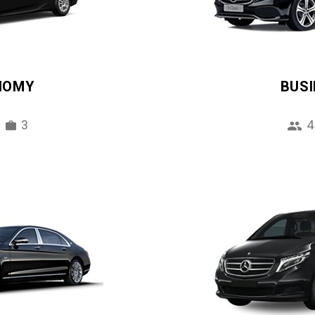
NOMY
BUS
3
4