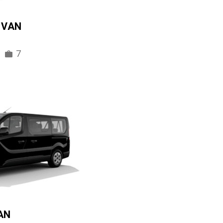
IVAN
7
AN