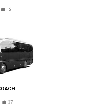
12
 COACH
37