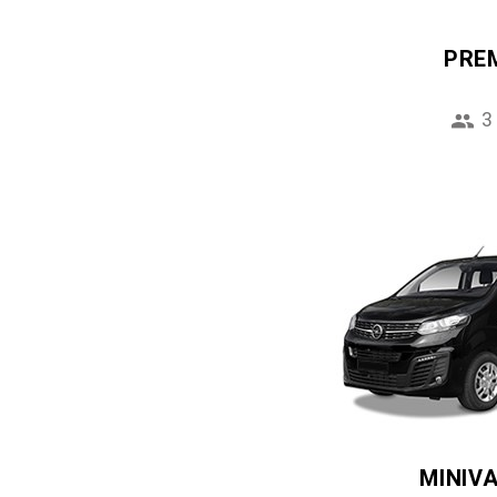
PRE
3
MINIV