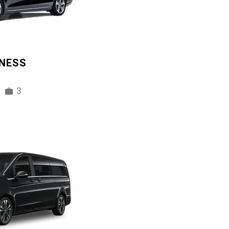
INESS
3