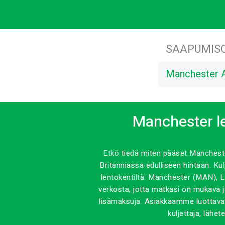
SAAPUMIS
Manchester 
Manchester len
Etkö tiedä miten pääset Mancheste
Britanniassa edulliseen hintaan. Ku
lentokentiltä: Manchester (MAN), 
verkosta, jotta matkasi on mukava ja 
lisämaksuja. Asiakkaamme luottavat 
kuljettaja, läh