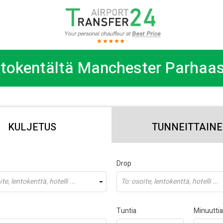
ntokentältä Manchester Parhaa
KULJETUS
TUNNEITTAIN
Drop
te, lentokenttä, hotelli ...
To: osoite, lentokenttä, hotelli ...
Tuntia
Minuuttia