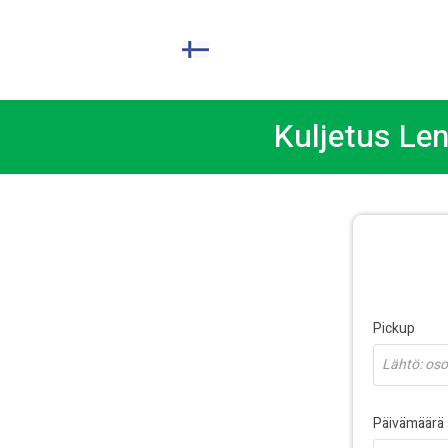
FI
Kuljetus Le
Pickup
Lähtö: osoi
Päivämäärä