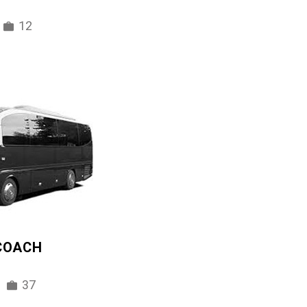
12
 COACH
37