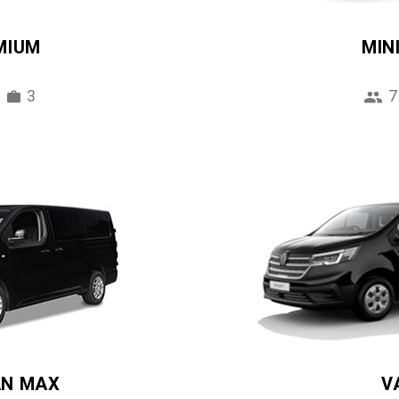
MIUM
MIN
3
7
AN MAX
V