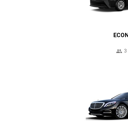
ECO
3