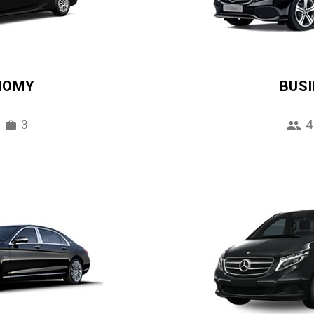
NOMY
BUS
3
4