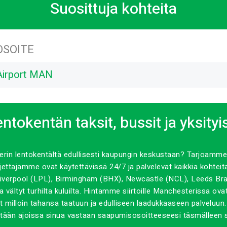
Suosittuja kohteita
OSOITE
Airport MAN
tokentän taksit, bussit ja yksityi
rin lentokentältä edullisesti kaupungin keskustaan? Tarjoamme
ljettajamme ovat käytettävissä 24/7 ja palvelevat kaikkia kohteit
Liverpool (LPL), Birmingham (BHX), Newcastle (NCL), Leeds Bra
vältyt turhilta kuluilta. Hintamme siirtoille Manchesterissa ovat 
milloin tahansa taatuun ja edulliseen laadukkaaseen palveluun. 
etetään ajoissa sinua vastaan saapumisosoitteeseesi täsmälleen s