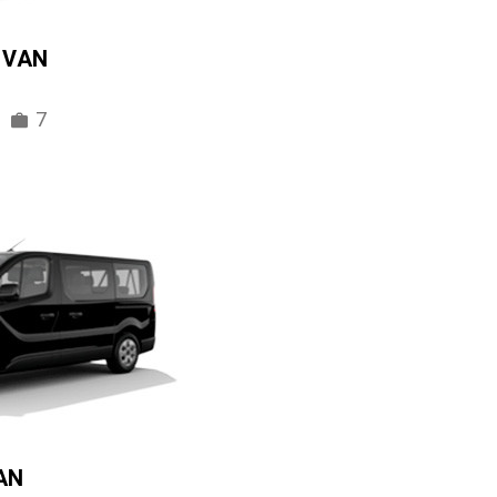
IVAN
7
AN