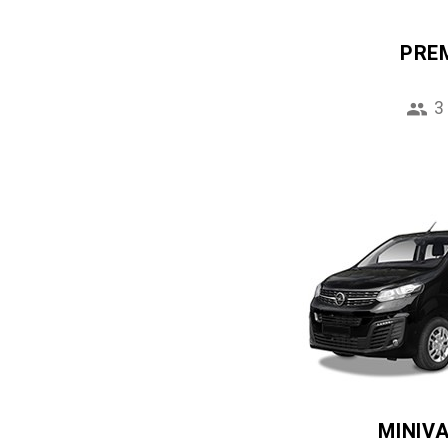
PRE
3
MINIV