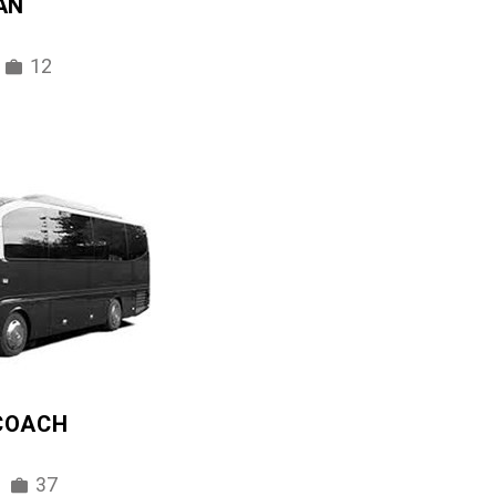
AN
12
 COACH
37