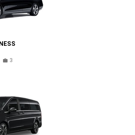
INESS
3