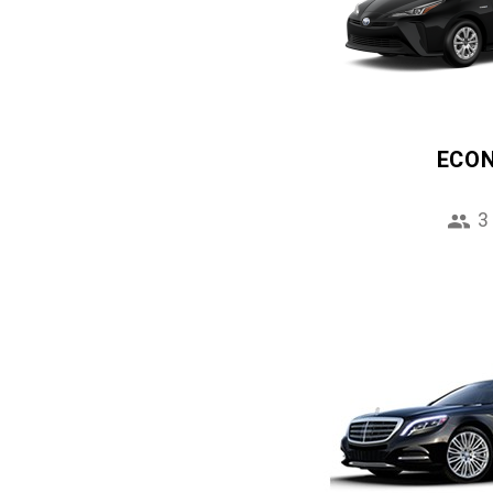
ECO
3