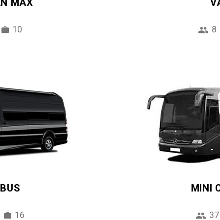
AN MAX
V
10
8
IBUS
MINI
16
37