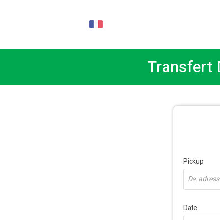
FR
Transfert
Pickup
De: adresse
Date