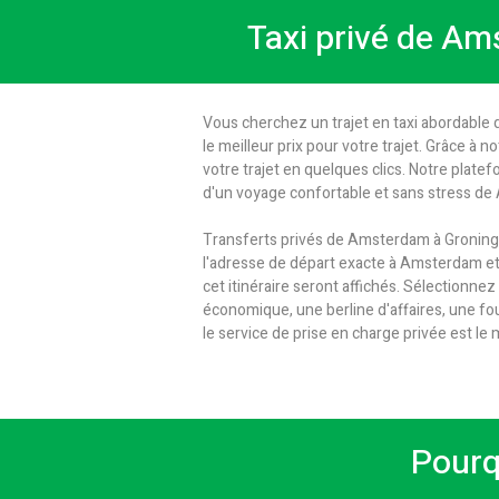
Taxi privé de Am
Vous cherchez un trajet en taxi abordable
le meilleur prix pour votre trajet. Grâce à 
votre trajet en quelques clics. Notre plate
d'un voyage confortable et sans stress de
Transferts privés de Amsterdam à Groningu
l'adresse de départ exacte à Amsterdam et l'
cet itinéraire seront affichés. Sélectionnez
économique, une berline d'affaires, une 
le service de prise en charge privée est l
Pourq