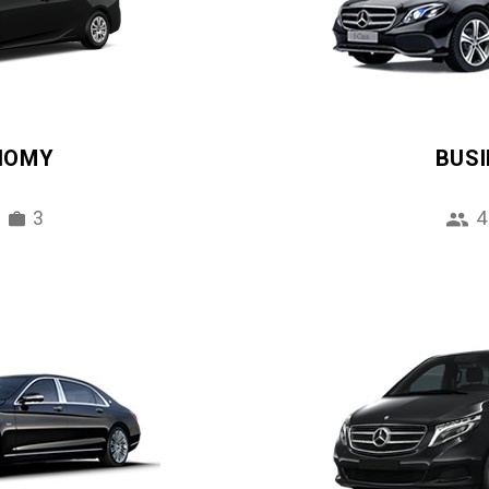
NOMY
BUS
3
4