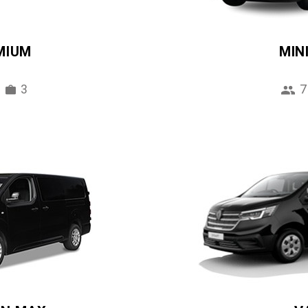
MIUM
MIN
3
7