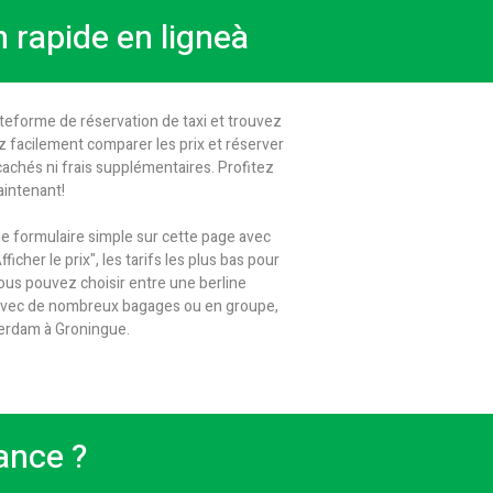
 rapide en ligneà
teforme de réservation de taxi et trouvez
vez facilement comparer les prix et réserver
cachés ni frais supplémentaires. Profitez
aintenant!
e formulaire simple sur cette page avec
cher le prix", les tarifs les plus bas pour
 Vous pouvez choisir entre une berline
 avec de nombreux bagages ou en groupe,
terdam à Groningue.
ance ?