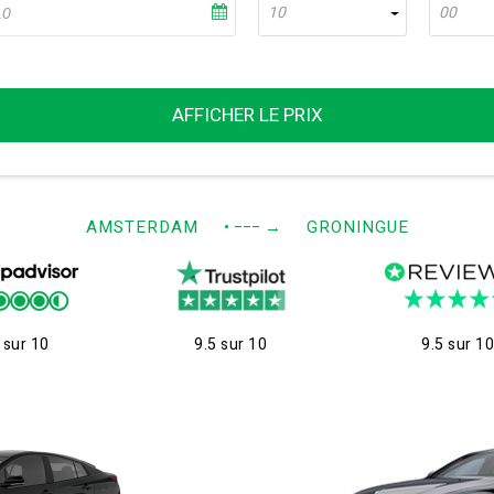
10
00
AFFICHER LE PRIX
AMSTERDAM
• −−−
→
GRONINGUE
 sur 10
9.5 sur 10
9.5 sur 1