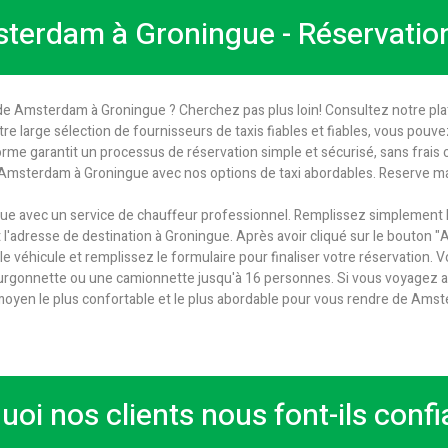
sterdam à Groningue - Réservation
 de Amsterdam à Groningue ? Cherchez pas plus loin! Consultez notre pla
notre large sélection de fournisseurs de taxis fiables et fiables, vous pou
forme garantit un processus de réservation simple et sécurisé, sans frais 
 Amsterdam à Groningue avec nos options de taxi abordables. Reserve m
e avec un service de chauffeur professionnel. Remplissez simplement l
adresse de destination à Groningue. Après avoir cliqué sur le bouton "Affi
 le véhicule et remplissez le formulaire pour finaliser votre réservation.
fourgonnette ou une camionnette jusqu'à 16 personnes. Si vous voyagez
e moyen le plus confortable et le plus abordable pour vous rendre de Ams
uoi nos clients nous font-ils confi