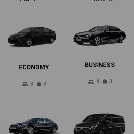
BUSINESS
ECONOMY
4
3
3
3