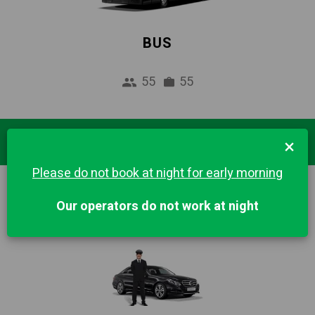
BUS
55
55
Destinations Populaires
×
Please do not book at night for early morning
BIRMINGHAM
GLASGOW
Our operators do not work at night
LONDRES