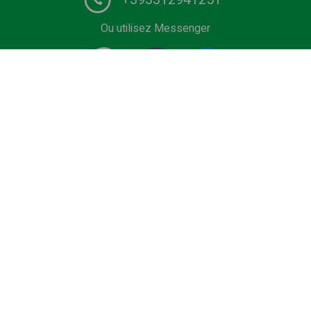
Ou utilisez Messenger
1# fournisseur de services de chauffeurs en Europe.
Réservez le vôtre transfert privé depuis l'aéroport, le
terminal de croisière, la sortie, Domaine skiable ou
station balnéaire au meilleur prix. Véhicules à bas prix,
Business et Premium, minivan ou bus avec chauffeur
certifié.