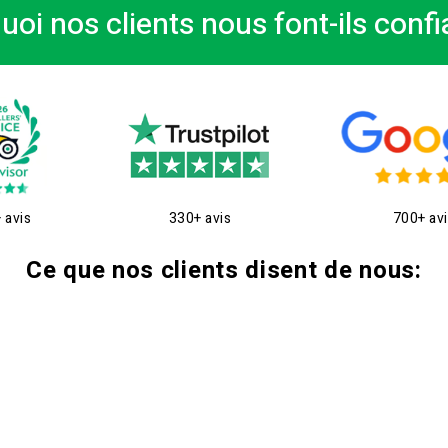
uoi nos clients nous font-ils confi
 avis
330+ avis
700+ av
Ce que nos clients disent de nous: