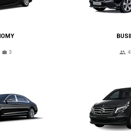
NOMY
BUS
3
4