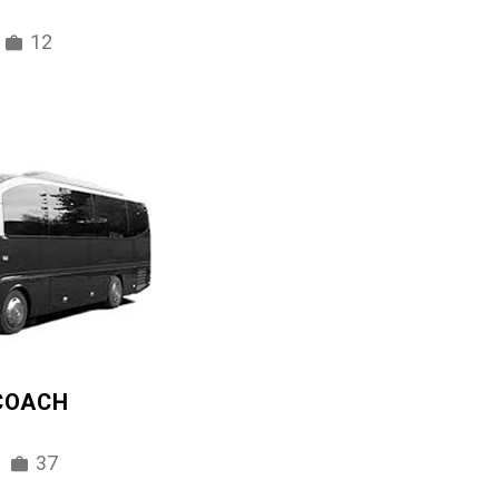
12
 COACH
37