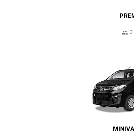
PRE
3
MINIV