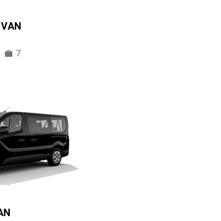
IVAN
7
AN