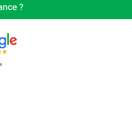
ance ?
is