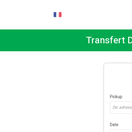
FR
Transfert D
Pickup
De: adresse
Date