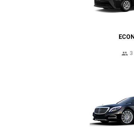
ECO
3