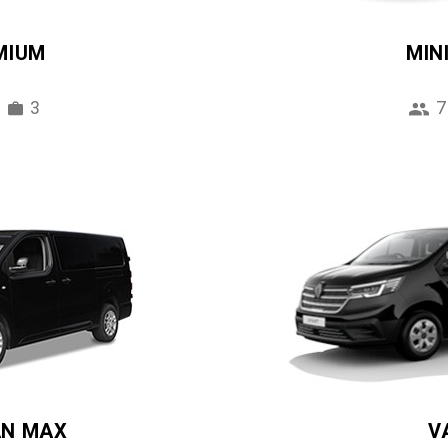
MIUM
MIN
3
7
AN MAX
V