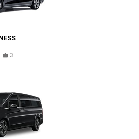
INESS
3