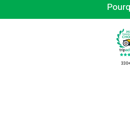
Pourq
330+