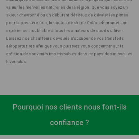
valeur les merveilles naturelles de la région. Que vous soyez un
skieur chevronné ou un débutant désireux de dévaler les pistes
pour la première fois, la station de ski de Calfosch promet une
expérience inoubliable à tous les amateurs de sports d'hiver.
Laissez nos chauffeurs dévoués s'occuper de vos transferts
aéroportuaires afin que vous puissiez vous concentrer sur la
création de souvenirs impérissables dans ce pays des merveilles
hivernales.
Pourquoi nos clients nous font-ils
confiance ?