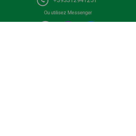
+393312941251
Ou utilisez Messenger
1# fournisseur de services de chauffeurs en Europe.
Réservez le vôtre transfert privé depuis l'aéroport, le
terminal de croisière, la sortie, Domaine skiable ou
station balnéaire au meilleur prix. Véhicules à bas prix,
Business et Premium, minivan ou bus avec chauffeur
certifié.