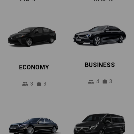
BUSINESS
ECONOMY
4
3
3
3