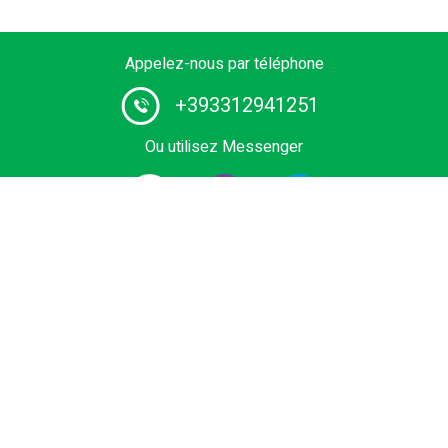
Appelez-nous par téléphone
+393312941251
Ou utilisez Messenger
1# fournisseur de services de chauffeurs en Europe.
Réservez le vôtre transfert privé depuis l'aéroport, le