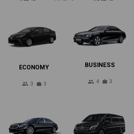
BUSINESS
ECONOMY
4
3
3
3