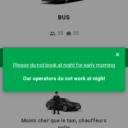
BUS
55
55
×
Destinations Populaires
Please do not book at night for early morning
Our operators do not work at night
BARCELONE
Moins cher que le taxi, chauffeurs
polis