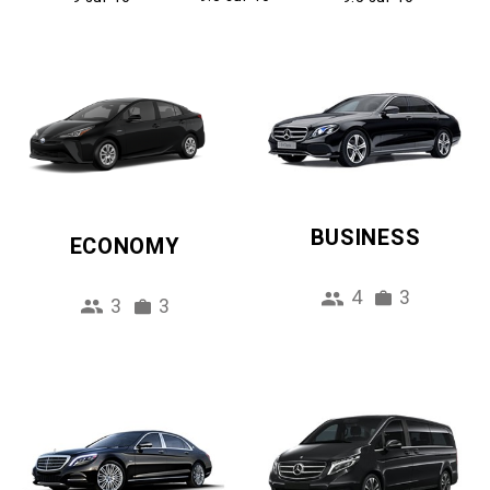
BUSINESS
ECONOMY
4
3
3
3