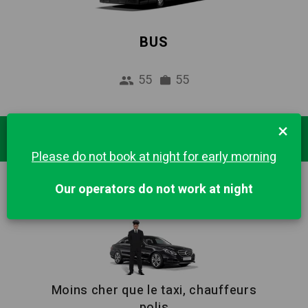
BUS
55
55
×
Destinations Populaires
Please do not book at night for early morning
Our operators do not work at night
MANCHESTER
Moins cher que le taxi, chauffeurs
polis