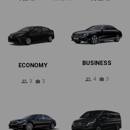
BUSINESS
ECONOMY
4
3
3
3