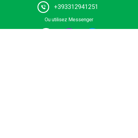
+393312941251
Ou utilisez Messenger
1# fournisseur de services de chauffeurs en Europe.
Réservez le vôtre transfert privé depuis l'aéroport, le
terminal de croisière, la sortie, Domaine skiable ou
station balnéaire au meilleur prix. Véhicules à bas prix,
Business et Premium, minivan ou bus avec chauffeur