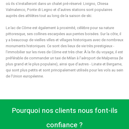
où ils s'installeront dans un chalet pré-réservé. Livigno, Chiesa
Valmalenco, Ponte di Legno et d'autres stations sont populaires
auprès des athlètes tout au long de la saison de ski.
Le lac de Côme est également à proximité, célèbre pour sa nature
pittoresque, ses collines escarpées aux pentes boisées. Sur la côte, il
y a beaucoup de vieilles villes et villages historiques avec de nombreux
monuments historiques. Ce sont des lieux de vie très prestigieux -
l'immobilier sur les rives de Côme est très cher. À la fin du voyage, il est
préférable de commander un taxi de Milan à l'aéroport de Malpensa (le
plus grand et le plus populaire), ainsi que d'autres - Linate et Bergame,
qui sont plus petits et sont principalement utilisés pour les vols au sein
de l'Union européenne.
Pourquoi nos clients nous font-ils
confiance ?