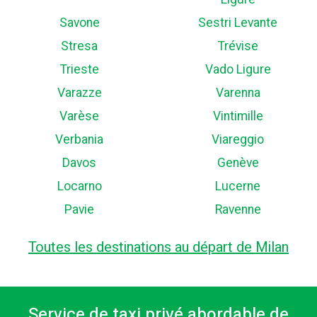
Savone
Sestri Levante
Stresa
Trévise
Trieste
Vado Ligure
Varazze
Varenna
Varèse
Vintimille
Verbania
Viareggio
Davos
Genève
Locarno
Lucerne
Pavie
Ravenne
Toutes les destinations au départ de Milan
Service de taxi privé abordable de