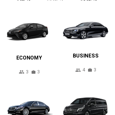
BUSINESS
ECONOMY
4
3
3
3