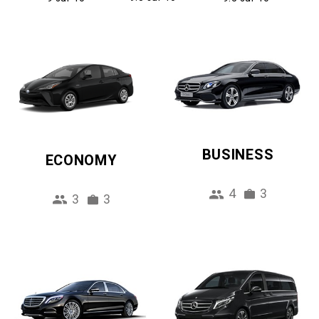
BUSINESS
ECONOMY
4
3
3
3