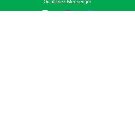
Ou utilisez Messenger
1# fournisseur de services de chauffeurs en Europe.
Réservez le vôtre transfert privé depuis l'aéroport, le
terminal de croisière, la sortie, Domaine skiable ou
station balnéaire au meilleur prix. Véhicules à bas prix,
Business et Premium, minivan ou bus avec chauffeur
certifié.