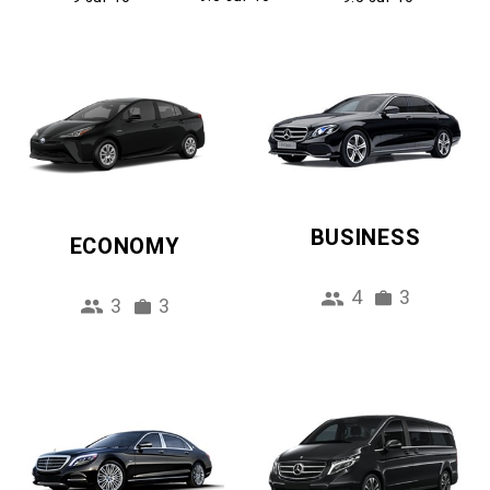
BUSINESS
ECONOMY
4
3
3
3