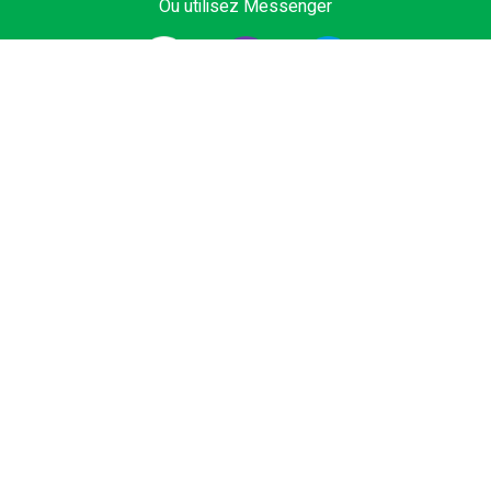
Ou utilisez Messenger
1# fournisseur de services de chauffeurs en Europe.
Réservez le vôtre transfert privé depuis l'aéroport, le
terminal de croisière, la sortie, Domaine skiable ou
station balnéaire au meilleur prix. Véhicules à bas prix,
Business et Premium, minivan ou bus avec chauffeur
certifié.