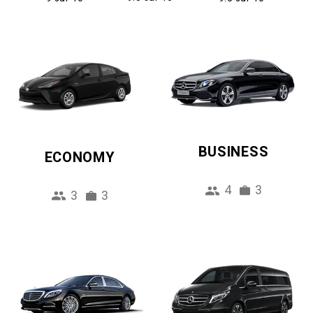
BUSINESS
ECONOMY
4
3
3
3