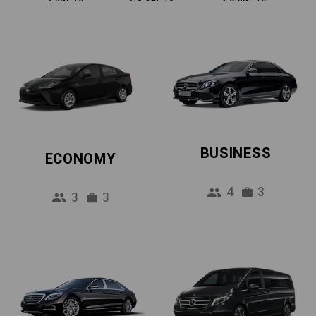
BUSINESS
ECONOMY
4
3
3
3