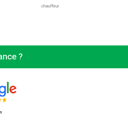
chauffeur.
ance ?
is