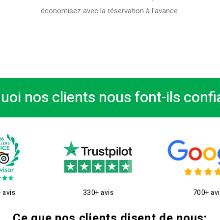
économisez avec la réservation à l'avance.
uoi nos clients nous font-ils confi
 avis
330+ avis
700+ av
Ce que nos clients disent de nous: