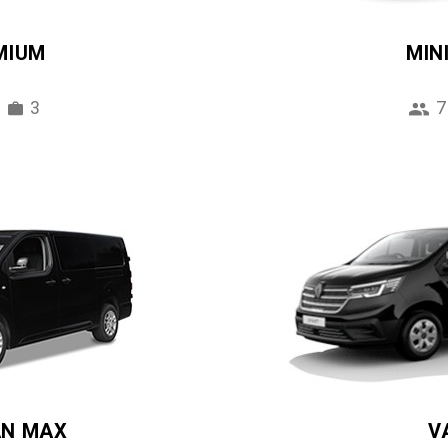
MIUM
MIN
3
7
AN MAX
V