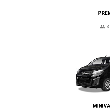
PRE
3
MINIV