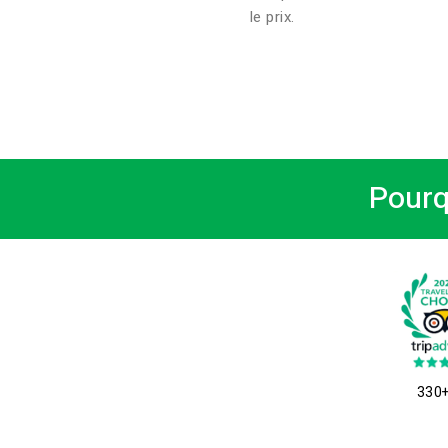
le prix.
Pourq
330+