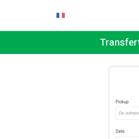
FR
Transfert
Pickup
De: adresse
Date