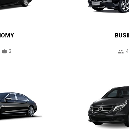
NOMY
BUS
3
4