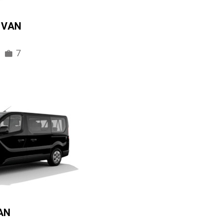
IVAN
7
AN