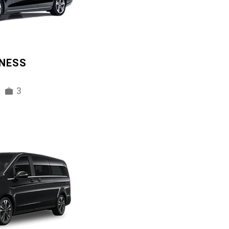
INESS
3