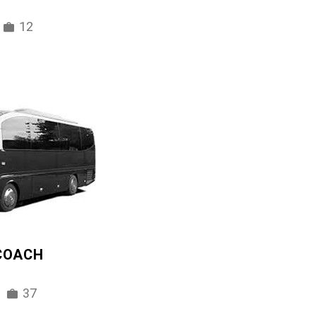
12
 COACH
37