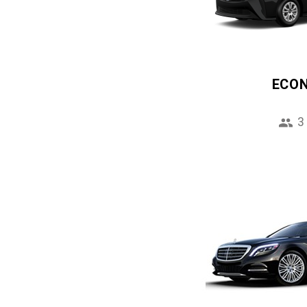
ECO
3