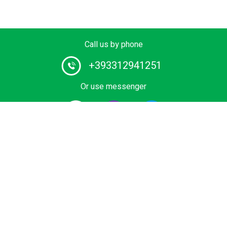
Call us by phone
+393312941251
Or use messenger
#1 Chauffeur Service Provider in Europe. Book your